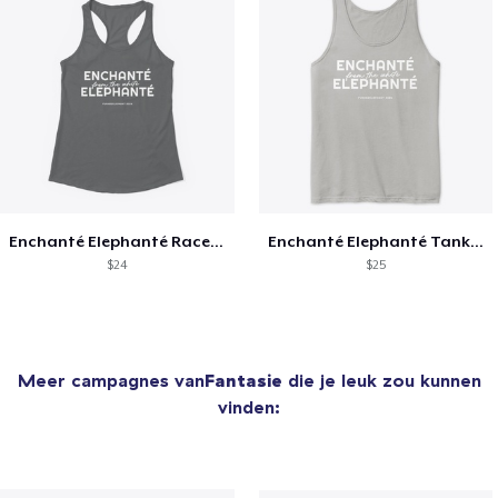
Enchanté Elephanté Racerback Tanktop
Enchanté Elephanté Tanktop
$24
$25
Meer campagnes van
Fantasie
die je leuk zou kunnen
vinden: