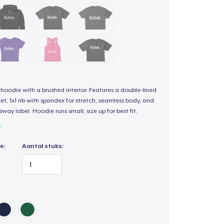
hoodie with a brushed interior. Features a double-lined
, 1x1 rib with spandex for stretch, seamless body, and
way label. Hoodie runs small; size up for best fit.
e:
Aantal stuks: