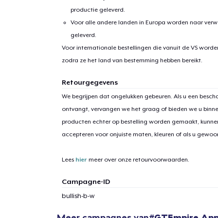
productie geleverd.
Voor alle andere landen in Europa worden naar verw
geleverd.
Voor internationale bestellingen die vanuit de VS word
zodra ze het land van bestemming hebben bereikt.
Retourgegevens
1
item 
We begrijpen dat ongelukken gebeuren. Als u een bescha
ontvangt, vervangen we het graag of bieden we u binn
producten echter op bestelling worden gemaakt, kunne
accepteren voor onjuiste maten, kleuren of als u gewo
Ga 
Lees
hier
meer over onze retourvoorwaarden.
Campagne-ID
bullish-b-w
Meer campagnes van
#GTEmpire App