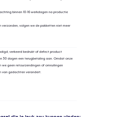
achting binnen 10-16 werkdagen na productie
en verzonden, volgen we de pakketten niet meer
aan
winkelwagen toegevoegd
Ga naar 
digd, verkeerd bedrukt of defect product
en 30 dagen een terugbetaling aan. Omdat onze
n we geen retourzendingen of omruilingen
on van gedachten verandert.
door naar de Kassa
Doorgaan met wi
Unisex Classic Pullover Hoodie
US$ 31,99
Unisex Premium Pullover Hoodie
arel
die je leuk zou kunnen vinden: