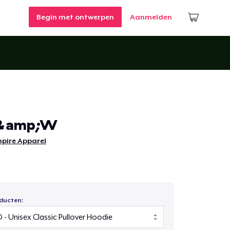
Begin met ontwerpen
Aanmelden
 B&amp;W
pire Apparel
ducten: