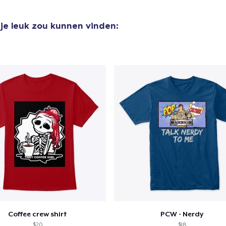
US$ 20,99
je leuk zou kunnen vinden:
Coffee crew shirt
PCW - Nerdy
$20
$18