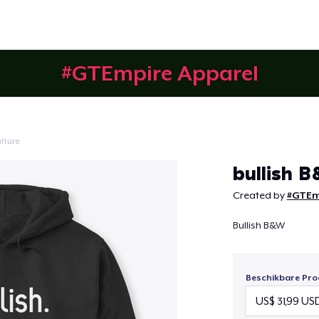
#GTEmpire Apparel
lture
Doorgaan
bullish
Created by
#GTEm
Bullish B&W
Beschikbare Pro