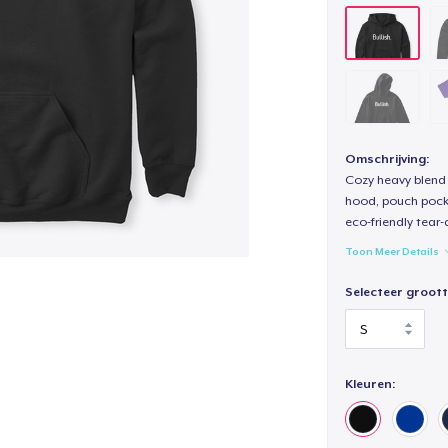
Omschrijving:
Cozy heavy blend 
hood, pouch pocket
eco-friendly tear-a
Toon Meer Details
Selecteer groott
Kleuren: