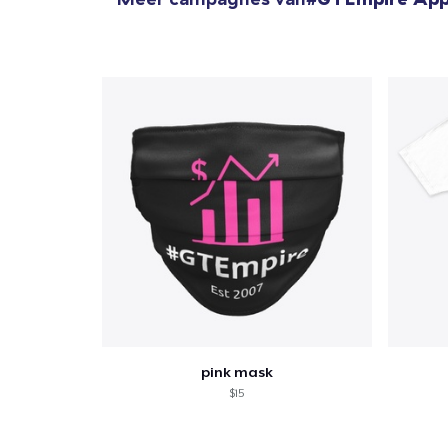
pink mask
$15