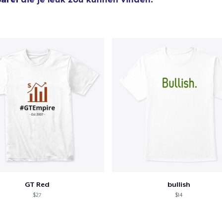
US$ 35,99
Triblend Tee
US$ 24,99
Comfort Tee
US$ 19,99
Kids Classic Pullover Hoodie
US$ 36,99
Women's Comfort Tee
US$ 19,99
Women's Flowy Tank Top
GT Red
bullish
US$ 19,99
$27
$14
Next Level 3600 | Premium Ring-Spun Cotton T-Shirt