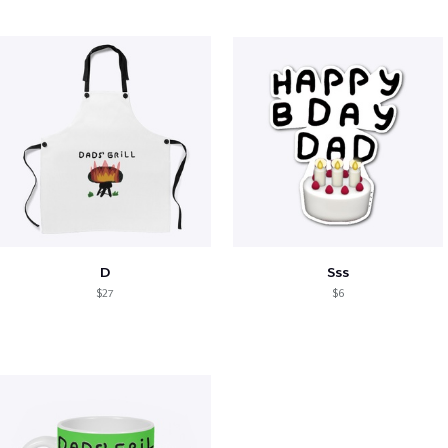
D
Sss
$27
$6