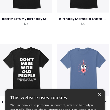
Beer Me Its My Birthday St Patricks Day
Birthday Mermaid Outfit Costume
$22
$22
×
This website uses cookies
DON´T MESS WITH OLD PEOPLE
Adoption Is Both celebrate
We use cookies to personalise content, ads and to analyse
$48
$22
our traffic. We also share information about your use of our