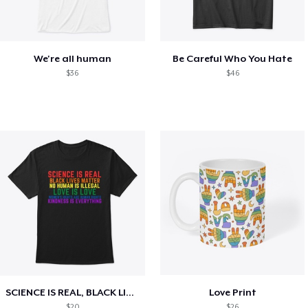
We're all human
Be Careful Who You Hate
$36
$46
SCIENCE IS REAL, BLACK LIVES MATTER
Love Print
$20
$26