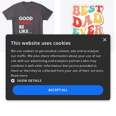
×
This website uses cookies
We use cookies to personalise content, ads and to analyse
our traffic. We also share information about your use of our
Good Dads Be Like...
Best Dad Ever!
site with our advertising and analytics partners who may
$35
$5
combine it with other information that you’ve provided to
them or that they’ve collected from your use of their services.
Read more
SHOW DETAILS
ACCEPT ALL
Report this product
STRICTLY NECESSARY
PERFORMANCE
TARGETING
FUNCTIONALITY