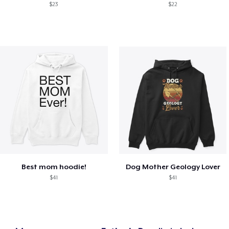
$23
$22
Best mom hoodie!
Dog Mother Geology Lover
$41
$41