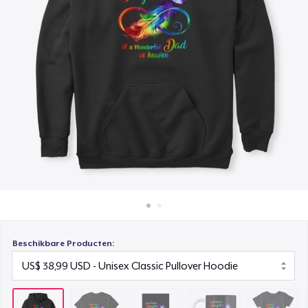
Hoe het werkt
Poster - 24" x 36"
Verkoop overal
US$ 29,99
Verkoop alles
Mug
US$ 22,99
Women's Comfort Tee
US$ 27,99
Classic Long Sleeve Tee
US$ 29,99
Beschikbare Producten: