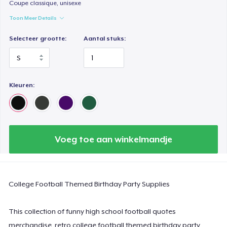
Coupe classique, unisexe
Comfort Colors 1717 | Classic Heavyweight T-Shirt
Toon Meer Details
US$ 24,99
Selecteer grootte:
Aantal stuks:
Classic Long Sleeve Tee
US$ 30,99
Kleuren:
Next Level 3600 | Premium Ring-Spun Cotton T-Shirt
US$ 24,99
Voeg toe aan winkelmandje
College Football Themed Birthday Party Supplies
This collection of funny high school football quotes
merchandise, retro college football themed birthday party