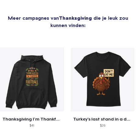
Meer campagnes van
Thanksgiving
die je leuk zou
kunnen vinden:
Thanksgiving I'm Thankful For Football
Turkey's last stand in a design
$41
$26