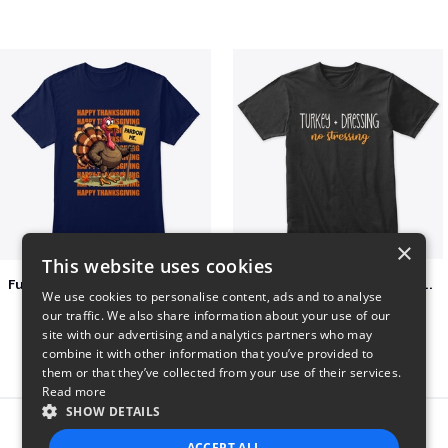
×
This website uses cookies
Funny Thanksgiving Turkey Pardon Tee
Turkey + Dressing, No Stressing
We use cookies to personalise content, ads and to analyse
$23
$36
our traffic. We also share information about your use of our
site with our advertising and analytics partners who may
combine it with other information that you’ve provided to
them or that they’ve collected from your use of their services.
Read more
SHOW DETAILS
Report this product
ACCEPT ALL