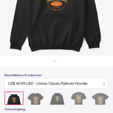
Hoe het werkt
Unisex Premium Pullover Hoodie
Verkoop overal
US$ 40,99
Verkoop alles
Bella Canvas 3001 | Classic Unisex Jersey T-Shirt
US$ 21,99
Comfort Tee
US$ 23,99
Unisex Classic Crewneck Sweatshirt
US$ 32,99
Beschikbare Producten:
Women's Classic Tee
US$ 23,99
Heavy Tee
US$ 44,99
Omschrijving: