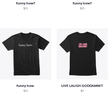
funny how?
funny how?
$25
$25
funny how.
LIVE LAUGH GODDAMNIT
$25
$17