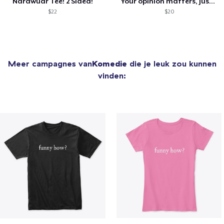
Nardwuar Tee! 2 Sided!
Your opinion matters, Just not to me!
$22
$20
Meer campagnes van
Komedie
die je leuk zou kunnen
vinden: