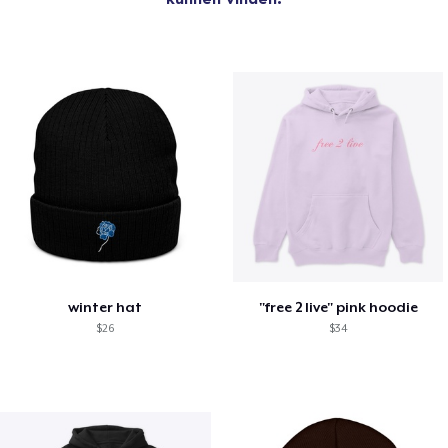
winter hat
"free 2 live" pink hoodie
$26
$34