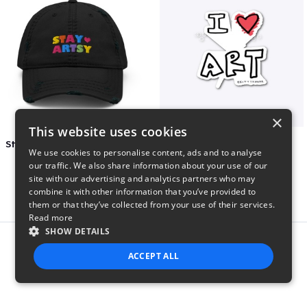
×
This website uses cookies
Stay Artsy Embroidered Hat
art love
We use cookies to personalise content, ads and to analyse
$27
$7
our traffic. We also share information about your use of our
site with our advertising and analytics partners who may
combine it with other information that you’ve provided to
them or that they’ve collected from your use of their services.
Read more
SHOW DETAILS
Report this product
ACCEPT ALL
STRICTLY NECESSARY
PERFORMANCE