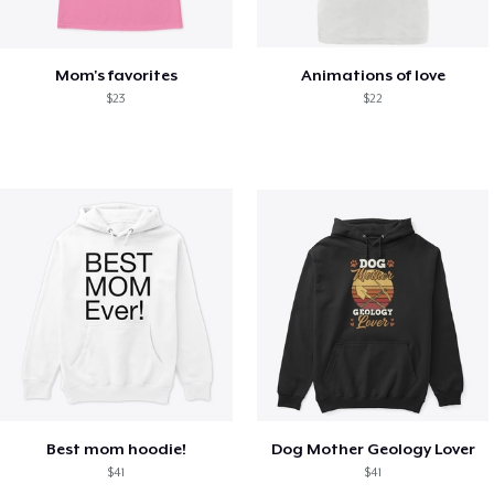
Mom's favorites
Animations of love
$23
$22
Best mom hoodie!
Dog Mother Geology Lover
$41
$41