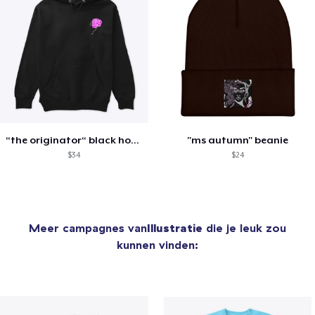
“the originator“ black hoodie
"ms autumn" beanie
$34
$24
Meer campagnes van
Illustratie
die je leuk zou
kunnen vinden: