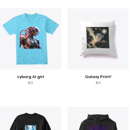
cyborg AI girl
Galaxy Print!
$23
$25