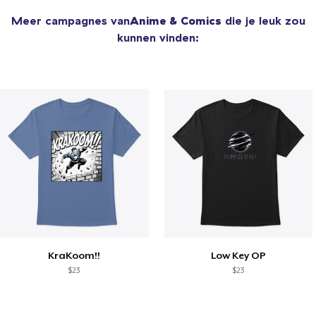
Meer campagnes van
Anime & Comics
die je leuk zou
kunnen vinden:
KraKoom!!
Low Key OP
$23
$23