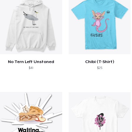
No Tern Left Unstoned
Chibi (T-Shirt)
$41
$25