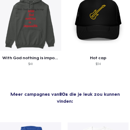
With God nothing is impossible .
Hot cap
$41
$34
Meer campagnes van
80s
die je leuk zou kunnen
vinden: