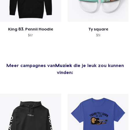
King 83. Pennii Hoodie
Ty square
$67
$51
Meer campagnes van
Muziek
die je leuk zou kunnen
vinden: