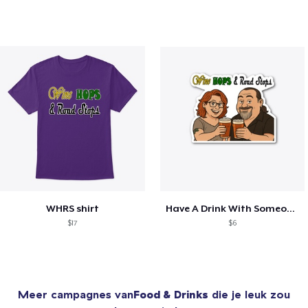
WHRS shirt
Have A Drink With Someone You Love!
$17
$6
Meer campagnes van
Food & Drinks
die je leuk zou