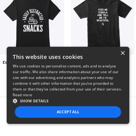
×
This website uses cookies
Easily Distracted by Snacks
Beautiful agave
We use cookies to personalise content, ads and to analyse
$20
$30
our traffic. We also share information about your use of our
site with our advertising and analytics partners who may
combine it with other information that you’ve provided to
them or that they’ve collected from your use of their services.
Read more
SHOW DETAILS
Report this product
ACCEPT ALL
STRICTLY NECESSARY
PERFORMANCE