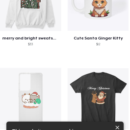
merry and bright sweatshirt christmas
Cute Santa Ginger Kitty
$33
$12
×