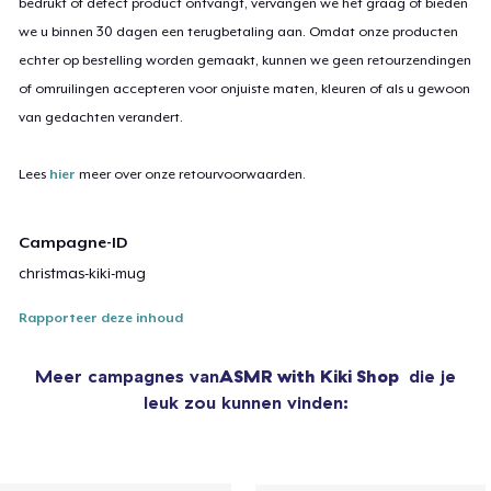
bedrukt of defect product ontvangt, vervangen we het graag of bieden
we u binnen 30 dagen een terugbetaling aan. Omdat onze producten
echter op bestelling worden gemaakt, kunnen we geen retourzendingen
of omruilingen accepteren voor onjuiste maten, kleuren of als u gewoon
van gedachten verandert.
Lees
hier
meer over onze retourvoorwaarden.
Campagne-ID
christmas-kiki-mug
Rapporteer deze inhoud
Meer campagnes van
ASMR with Kiki Shop
die je
leuk zou kunnen vinden: