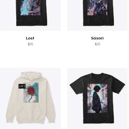
Lost
Sasori
$25
$25