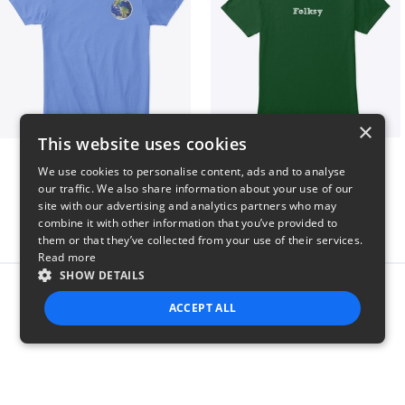
×
This website uses cookies
WORLD t-shirt
Folksy Tee
We use cookies to personalise content, ads and to analyse
$25
$25
our traffic. We also share information about your use of our
site with our advertising and analytics partners who may
combine it with other information that you’ve provided to
them or that they’ve collected from your use of their services.
Read more
SHOW DETAILS
Report this product
ACCEPT ALL
STRICTLY NECESSARY
PERFORMANCE
TARGETING
FUNCTIONALITY