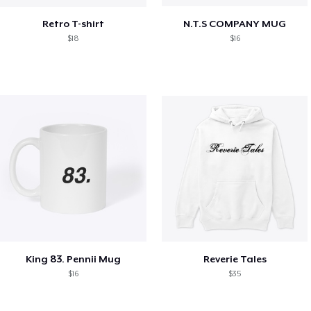
Retro T-shirt
N.T.S COMPANY MUG
$18
$16
King 83. Pennii Mug
Reverie Tales
$16
$35