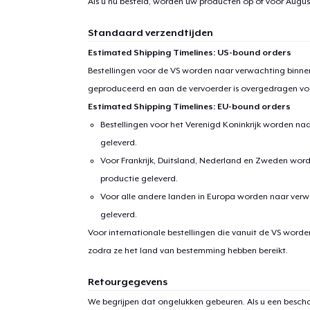
Als u nu besteld, worden uw producten op of voor
Augus
Standaard verzendtijden
Estimated Shipping Timelines: US-bound orders
Bestellingen voor de VS worden naar verwachting binnen
geproduceerd en aan de vervoerder is overgedragen vo
Estimated Shipping Timelines: EU-bound orders
Bestellingen voor het Verenigd Koninkrijk worden na
geleverd.
Voor Frankrijk, Duitsland, Nederland en Zweden wor
productie geleverd.
Voor alle andere landen in Europa worden naar verw
geleverd.
Voor internationale bestellingen die vanuit de VS word
zodra ze het land van bestemming hebben bereikt.
Retourgegevens
We begrijpen dat ongelukken gebeuren. Als u een bescha