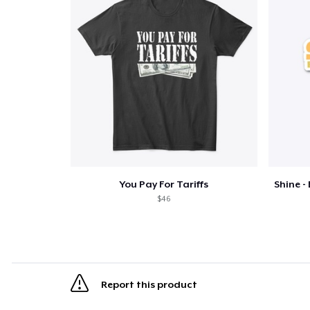
You Pay For Tariffs
$46
Report this product