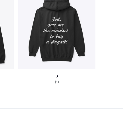
B
$51