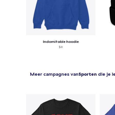
Ga 
Indomitable hoodie
$41
Meer campagnes van
Sporten
die je 