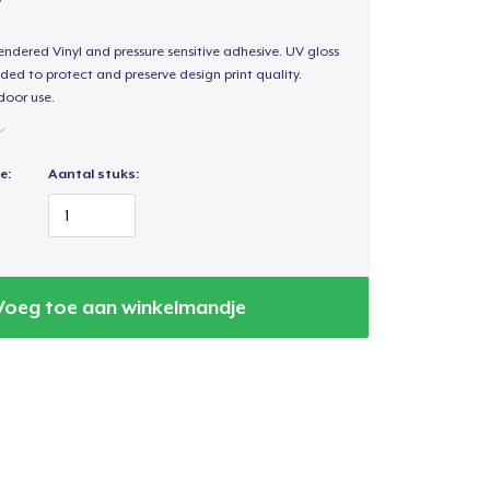
endered Vinyl and pressure sensitive adhesive. UV gloss
ded to protect and preserve design print quality.
door use.
e:
Aantal stuks:
Voeg toe aan winkelmandje