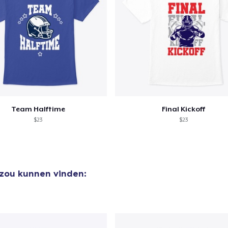
Team Halftime
Final Kickoff
$23
$23
 zou kunnen vinden: