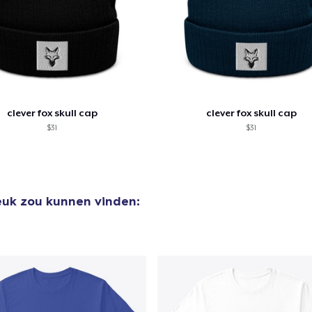
door naar de Kassa
Doorgaan met wi
clever fox skull cap
clever fox skull cap
$31
$31
leuk zou kunnen vinden: