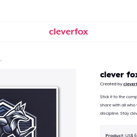
cleverfox
n
Doorgaan
clever fo
Created by
clever
Stick it to the com
share with all wh
discipline. Stay clev
Product:
US$ 6