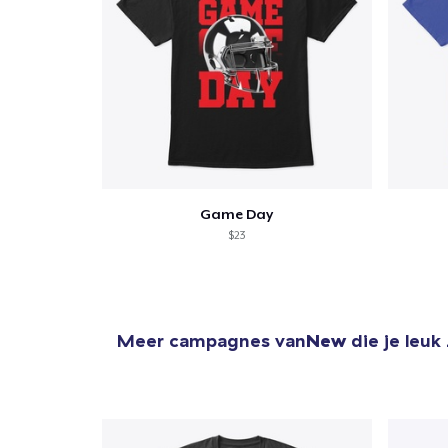
Game Day
$23
Meer campagnes van
New
die je leuk