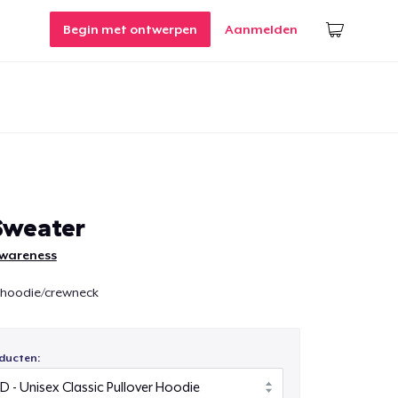
Begin met ontwerpen
Aanmelden
Sweater
awareness
 hoodie/crewneck
ducten: