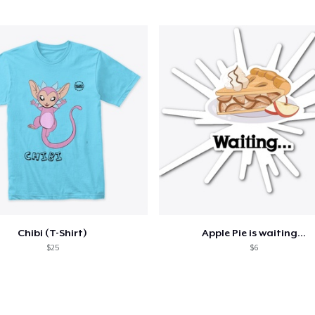
Chibi (T-Shirt)
Apple Pie is waiting...
$25
$6