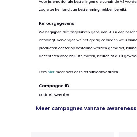
Voor internationale bestellingen die vanuit de VS word
zodra ze het land van bestemming hebben bereikt.
Retourgegevens
We begrijpen dat ongelukken gebeuren. Als u een bescha
ontvangt, vervangen we het graag of bieden we u binn
producten echter op bestelling worden gemaakt, kunne
accepteren voor onjuiste maten, kleuren of als u gewo
Lees
hier
meer over onze retourvoorwaarden.
Campagne-ID
codnet-sweater
Meer campagnes van
rare awareness
1
item 