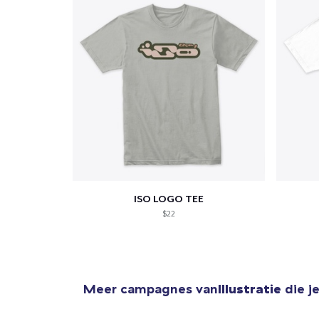
Ga 
ISO LOGO TEE
$22
Meer campagnes van
Illustratie
die j