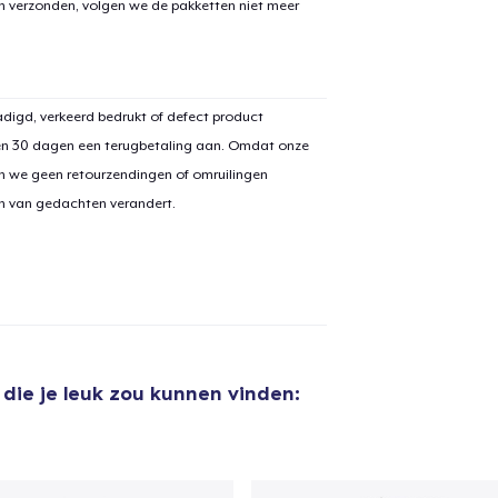
en verzonden, volgen we de pakketten niet meer
digd, verkeerd bedrukt of defect product
en 30 dagen een terugbetaling aan. Omdat onze
n we geen retourzendingen of omruilingen
on van gedachten verandert.
die je leuk zou kunnen vinden:
aan
winkelwagen toegevoegd
Ga naar 