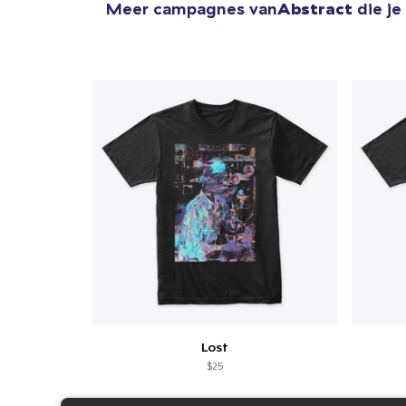
Meer campagnes van
Abstract
die je
Lost
$25