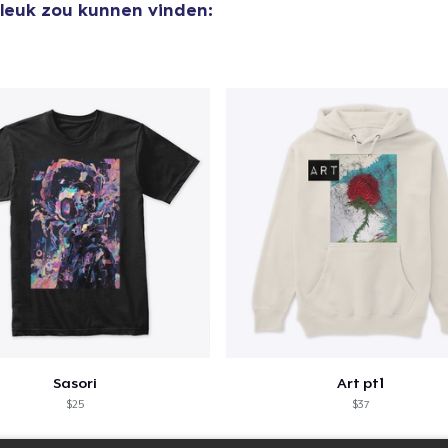
 leuk zou kunnen vinden:
Sasori
Art pt1
$25
$37