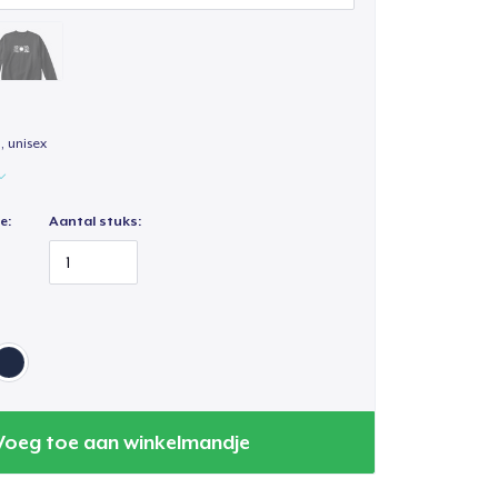
, unisex
e:
Aantal stuks:
Voeg toe aan winkelmandje