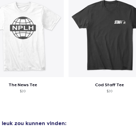
door naar de Kassa
Doorgaan met wi
Unisex Classic Pullover Hoodie
US$ 35,00
Unisex Classic Crewneck Sweatshirt
US$ 30,00
The News Tee
Cod Staff Tee
$20
$20
e leuk zou kunnen vinden: