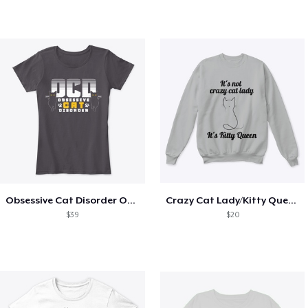
Obsessive Cat Disorder OCD Kittens Lover
Crazy Cat Lady/Kitty Queen
$39
$20