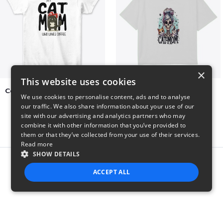
×
This website uses cookies
Cat Mom Who Loves Coffee
cat super mom
We use cookies to personalise content, ads and to analyse
$20
$27
our traffic. We also share information about your use of our
site with our advertising and analytics partners who may
combine it with other information that you’ve provided to
them or that they’ve collected from your use of their services.
Read more
SHOW DETAILS
Report this product
ACCEPT ALL
STRICTLY NECESSARY
PERFORMANCE
TARGETING
FUNCTIONALITY