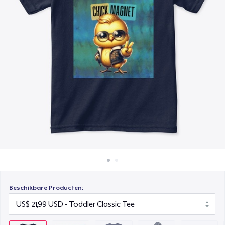
Hoe het werkt
Classic Crew Neck T-Shirt
Verkoop overal
US$ 22,99
Verkoop alles
Kids Classic Pullover Hoodie
US$ 34,99
Mug
US$ 15,99
Kids Premium Tee
US$ 22,99
Baby Premium Onesie
US$ 24,99
Beschikbare Producten:
Next Level 3600 | Premium Ring-Spun Cotton T-Shirt
US$ 24,99