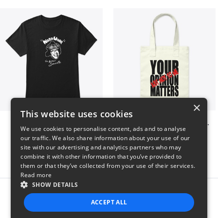
×
This website uses cookies
Nardwuar Tee! 2 Sided!
Your opinion matters, Just not to me!
We use cookies to personalise content, ads and to analyse
$22
$20
our traffic. We also share information about your use of our
site with our advertising and analytics partners who may
combine it with other information that you’ve provided to
them or that they’ve collected from your use of their services.
Read more
SHOW DETAILS
Report this product
ACCEPT ALL