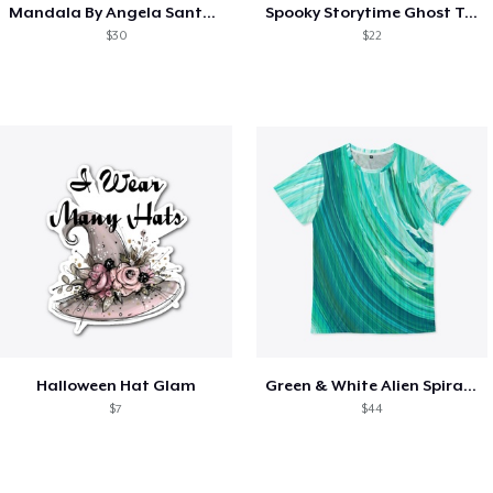
Mandala By Angela Santana Designs
Spooky Storytime Ghost Tee
$30
$22
Halloween Hat Glam
Green & White Alien Spiral Merch
$7
$44