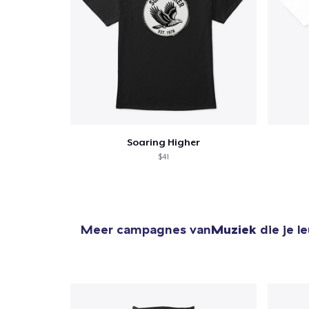
Ga 
Soaring Higher
$41
Meer campagnes van
Muziek
die je l