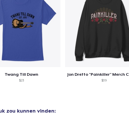
Twang Till Dawn
$23
$39
euk zou kunnen vinden: