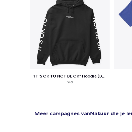
"IT'S OK TO NOT BE OK" Hoodie (BP LOGO)
$40
Meer campagnes van
Natuur
die je l