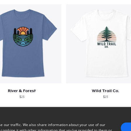
River & Forest
Wild Trail Co.
$23
$23
e our traffic. We also share information about your use of our
 combine it with other information that you’ve provided to them or