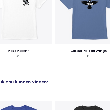
door naar de Kassa
Doorgaan met wi
Apex Ascent
Classic Falcon Wings
$41
$41
euk zou kunnen vinden: