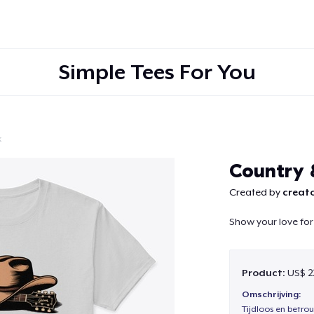
Simple Tees For You
k
Doorgaan
Country
Created by
creato
Show your love for
Product:
US$ 2
Omschrijving:
Tijdloos en betro