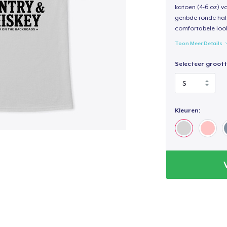
katoen (4-6 oz) v
geribde ronde hal
comfortabele loo
Toon Meer Details
Selecteer groott
Kleuren: