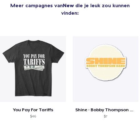
Meer campagnes van
New
die je leuk zou kunnen
vinden:
You Pay For Tariffs
Shine - Bobby Thompson Band Merch
$46
$7