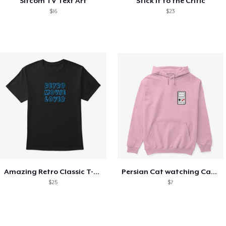
Sitcom TV Text Art
Stick It to the Critic
$16
$23
Amazing Retro Classic T-Shirt
Persian Cat watching Cats TV
$25
$7