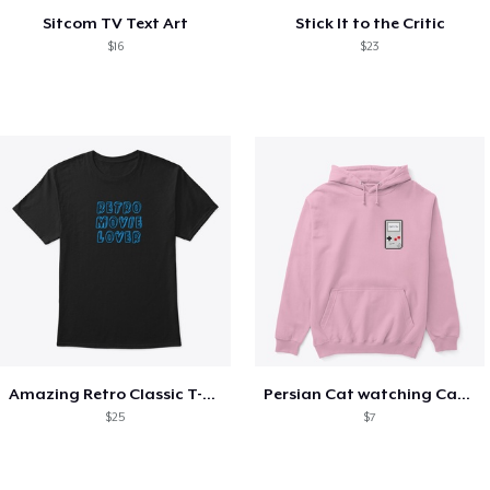
Sitcom TV Text Art
Stick It to the Critic
$16
$23
Amazing Retro Classic T-Shirt
Persian Cat watching Cats TV
$25
$7