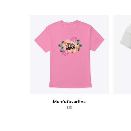
Ga 
Mom's favorites
$23