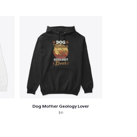
winkelwagen
Aantal
nkelen
Dog Mother Geology Lover
$41