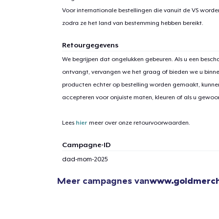
Voor internationale bestellingen die vanuit de VS word
zodra ze het land van bestemming hebben bereikt.
Retourgegevens
We begrijpen dat ongelukken gebeuren. Als u een bescha
ontvangt, vervangen we het graag of bieden we u binn
producten echter op bestelling worden gemaakt, kunne
accepteren voor onjuiste maten, kleuren of als u gewo
Lees
hier
meer over onze retourvoorwaarden.
Campagne-ID
dad-mom-2025
Meer campagnes van
www.goldmerch