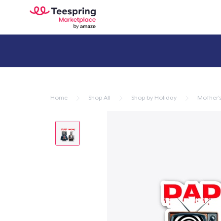
Home
Shop All
Shop by Holiday
Mother'