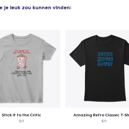
e je leuk zou kunnen vinden:
Essential Tee
US$ 33,99
Next Level 3600 | Premium Ring-Spun Cotton T-Shirt
US$ 24,99
Stick It to the Critic
Amazing Retro Classic T-Sh
$23
$25