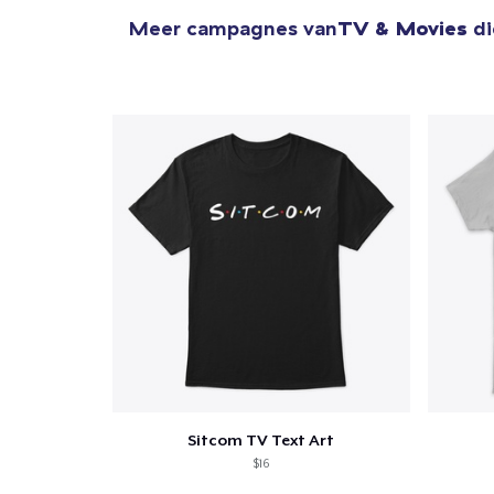
Meer campagnes van
TV & Movies
di
Sitcom TV Text Art
$16