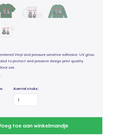
endered Vinyl and pressure sensitive adhesive. UV gloss
ded to protect and preserve design print quality.
door use.
e:
Aantal stuks:
Voeg toe aan winkelmandje