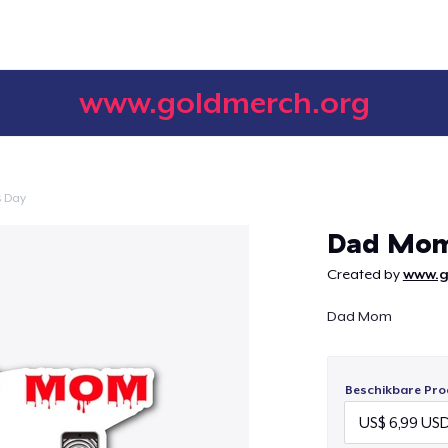
www.goldmerch.org
s Day
Doorgaan
Dad Mo
Created by
www.g
Dad Mom
Beschikbare Pro