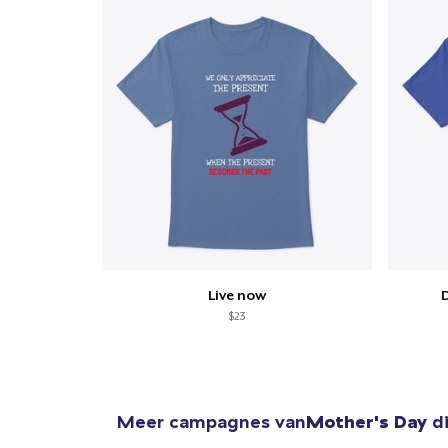
Live now
$23
Meer campagnes van
Mother's Day
di
1
item 