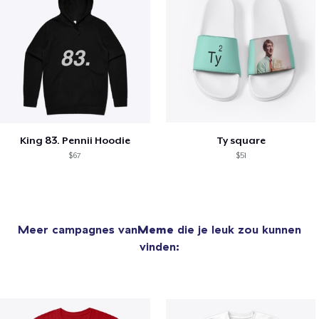
King 83. Pennii Hoodie
Ty square
$67
$51
Meer campagnes van
Meme
die je leuk zou kunnen
vinden: