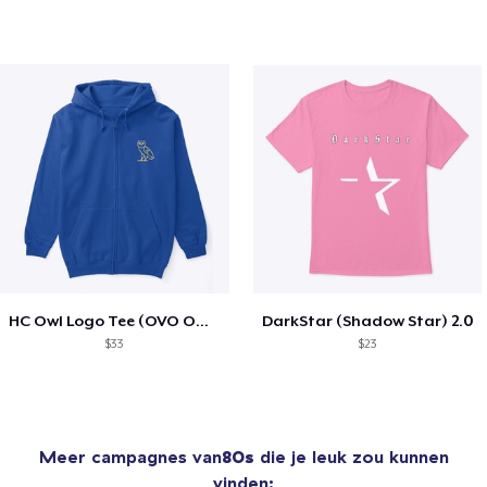
HC Owl Logo Tee (OVO Owl Type)
DarkStar (Shadow Star) 2.0
$33
$23
Meer campagnes van
80s
die je leuk zou kunnen
vinden: