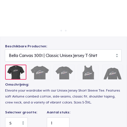
Hoe het werkt
Premium V-Neck Tee
Verkoop overal
Verkoop alles
Premium Tank Top
Beschikbare Producten:
Classic Long Sleeve Tee
Next Level 3600 | Premium Ring-Spun Cotton T-Shirt
Omschrijving:
Elevate your wardrobe with our Unisex Jersey Short Sleeve Tee. Features
Premium V-Neck Tee
soft Airlume combed cotton, side-seams, classic fit, shoulder taping,
crew neck, and a variety of vibrant colors. Sizes S-3XL.
Selecteer grootte:
Aantal stuks: