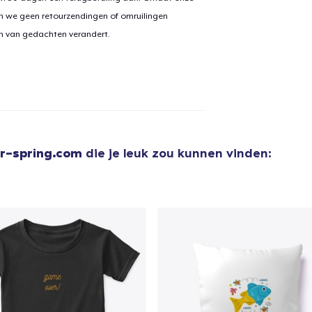
Toddler Classic Tee
n we geen retourzendingen of omruilingen
US$ 21,99
on van gedachten verandert.
Unisex Classic Pullover Hoodie
US$ 40,99
Classic Crew Neck T-Shirt
US$ 22,99
or-spring.com
die je leuk zou kunnen vinden:
AS Colour Stencil Hoodie
US$ 66,99
Kids Classic Pullover Hoodie
US$ 34,99
Unisex Premium Pullover Hoodie
US$ 40,99