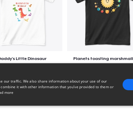
Eco Unisex Tee
US$ 33,99
Next Level 3600 | Premium Ring-Spun Cotton T-Shirt
US$ 24,99
addy's Little Dinosaur
Planets toasting marshmal
$28
$22
e our traffic. We also share information about your use of our
 combine it with other information that you’ve provided to them or
ad more
E
TARGETING
FUNCTIONALITY
UNCLASSIFIED
trictly necessary
Performance
Targeting
Functionality
Unclassified