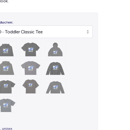
look.
ducten:
, unisex