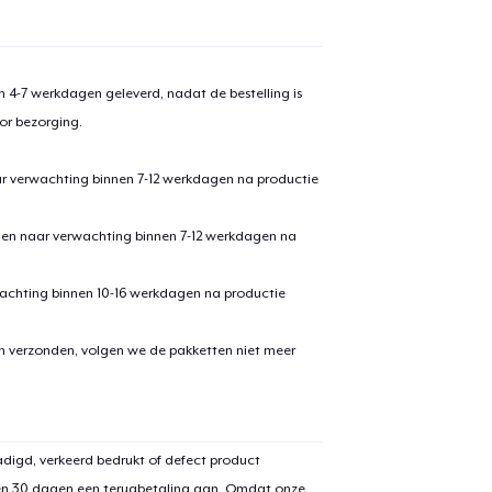
 4-7 werkdagen geleverd, nadat de bestelling is
or bezorging.
ar verwachting binnen 7-12 werkdagen na productie
den naar verwachting binnen 7-12 werkdagen na
achting binnen 10-16 werkdagen na productie
aan
winkelwagen toegevoegd
Ga naar 
en verzonden, volgen we de pakketten niet meer
door naar de Kassa
Doorgaan met wi
digd, verkeerd bedrukt of defect product
en 30 dagen een terugbetaling aan. Omdat onze