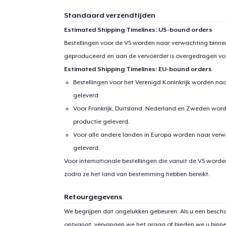
Standaard verzendtijden
Estimated Shipping Timelines: US-bound orders
Bestellingen voor de VS worden naar verwachting binnen
geproduceerd en aan de vervoerder is overgedragen vo
Estimated Shipping Timelines: EU-bound orders
Bestellingen voor het Verenigd Koninkrijk worden na
geleverd.
Voor Frankrijk, Duitsland, Nederland en Zweden wor
productie geleverd.
Voor alle andere landen in Europa worden naar verw
1
item 
geleverd.
Voor internationale bestellingen die vanuit de VS word
zodra ze het land van bestemming hebben bereikt.
Retourgegevens
Ga 
We begrijpen dat ongelukken gebeuren. Als u een bescha
ontvangt, vervangen we het graag of bieden we u binn