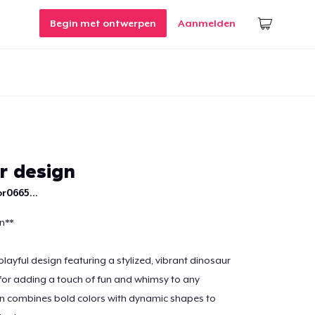
Begin met ontwerpen
Aanmelden
r design
r0665...
n**
layful design featuring a stylized, vibrant dinosaur
 for adding a touch of fun and whimsy to any
gn combines bold colors with dynamic shapes to