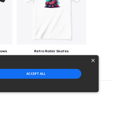
lows
Retro Roller Skates
$22
×
ACCEPT ALL