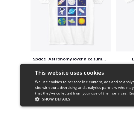
Space | Astronomy lover nice summer tee
D
$22
This website uses cookies
We use cookies to personalise content, ads and to analys
site with our advertising and analytics partners who may
that they’ve collected from your use of their services.
Re
SHOW DETAILS
Report this product
STRICTLY NECESSARY
PERFORMANC
S