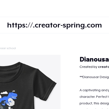
https://.creator-spring.com
naar school
Doorgaan
Dianousa
Created by
creato
**Dianousar Desig
A captivating and p
character. Perfect
product, this desi