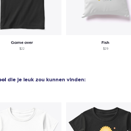
Comfort Tee
US$ 23,99
Unisex Classic Crewneck Sweatshirt
US$ 32,99
Game over
Fish
Heavy Tee
$22
$29
US$ 44,99
Kids Premium Tee
US$ 22,99
ool
die je leuk zou kunnen vinden:
Tru Transfer Printed Classic Tee
US$ 24,99
Classic Long Sleeve Tee
US$ 30,99