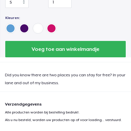
Women's Comfort Tee
Kleuren:
Classic Long Sleeve Tee
Voeg toe aan winkelmandje
Next Level 3600 | Premium Ring-Spun Cotton T-Shirt
Did you know there are two places you can stay for free? In your
lane and out of my business.
Verzendgegevens
Alle producten worden bij bestelling bedrukt.
Als u nu besteld, worden uw producten op of voor
loading...
verstuurd.