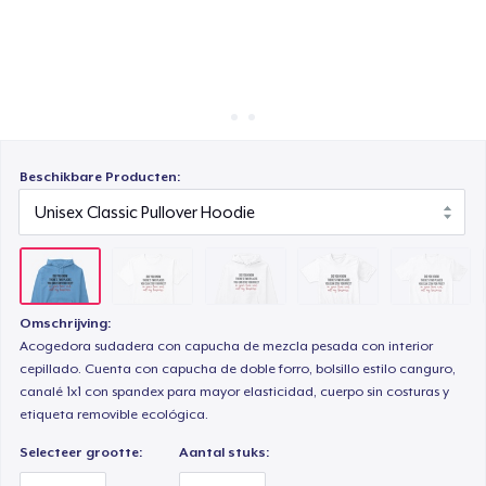
Hoe het werkt
Unisex Premium Pullover Hoodie
Verkoop overal
Verkoop alles
Triblend Tee
Beschikbare Producten:
Comfort Tee
Mug
Omschrijving:
Acogedora sudadera con capucha de mezcla pesada con interior
Unisex Classic Crewneck Sweatshirt
cepillado. Cuenta con capucha de doble forro, bolsillo estilo canguro,
canalé 1x1 con spandex para mayor elasticidad, cuerpo sin costuras y
etiqueta removible ecológica.
Women's Classic Tee
Selecteer grootte:
Aantal stuks: