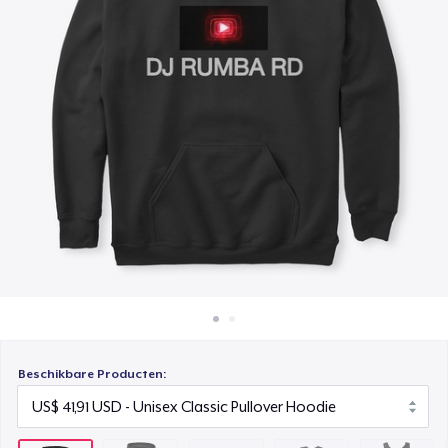
Hoe het werkt
Mug
Verkoop overal
US$ 14,98
Verkoop alles
Kids Premium Tee
US$ 21,94
Premium Tank Top
US$ 25,94
Baby Premium Onesie
US$ 18,91
Beschikbare Producten: