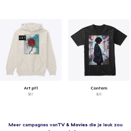
Art pt1
Contem
$37
$25
Meer campagnes van
TV & Movies
die je leuk zou