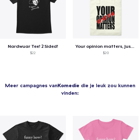
Nardwuar Tee! 2 Sided!
Your opinion matters, Just not to me!
$22
$20
Meer campagnes van
Komedie
die je leuk zou kunnen
vinden: