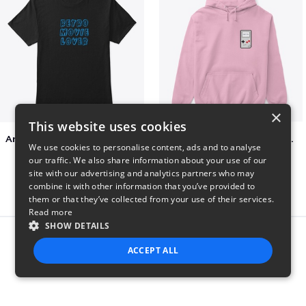
×
This website uses cookies
Amazing Retro Classic T-Shirt
Persian Cat watching Cats TV
We use cookies to personalise content, ads and to analyse
$25
$7
our traffic. We also share information about your use of our
site with our advertising and analytics partners who may
combine it with other information that you’ve provided to
them or that they’ve collected from your use of their services.
Read more
SHOW DETAILS
Report this product
ACCEPT ALL
STRICTLY NECESSARY
PERFORMANCE