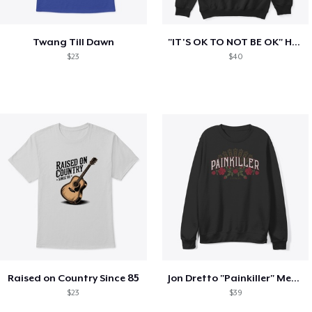
Twang Till Dawn
"IT'S OK TO NOT BE OK" Hoodie (BP LOGO)
$23
$40
Raised on Country Since 85
Jon Dretto "Painkiller" Merch Collection
$23
$39