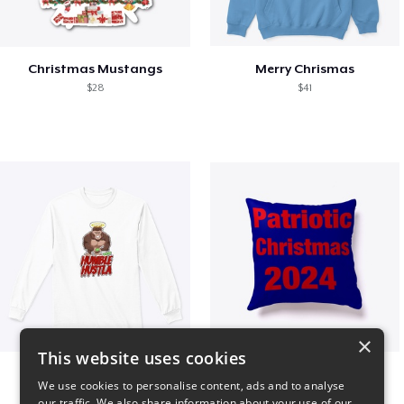
Christmas Mustangs
Merry Chrismas
$28
$41
×
This website uses cookies
Long sleeve
Patriotic Christmas
We use cookies to personalise content, ads and to analyse
$31
$29
our traffic. We also share information about your use of our