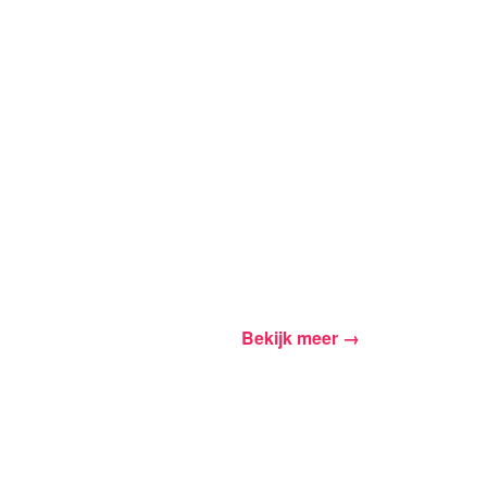
inkelwagen
Aantal
inkelen
Bekijk meer