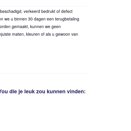
beschadigd, verkeerd bedrukt of defect
en we u binnen 30 dagen een terugbetaling
 worden gemaakt, kunnen we geen
aan
winkelwagen toegevoegd
juiste maten, kleuren of als u gewoon van
Ga naar w
Ga door naar de
Doorgaan met w
Kassa
You
die je leuk zou kunnen vinden: