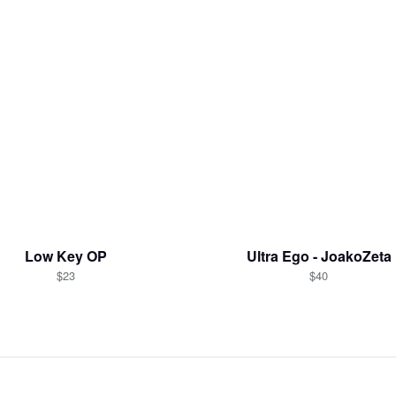
Low Key OP
Ultra Ego - JoakoZeta
$23
$40