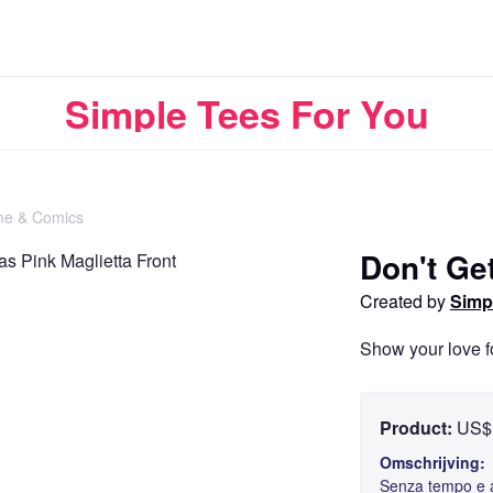
Simple Tees For You
me & Comics
Doorgaan
Don't Ge
Created by
Simp
Show your love f
Product:
US$ 
Omschrijving:
Senza tempo e af