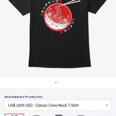
Hoe het werkt
Unisex Premium Pullover Hoodie
Verkoop overal
US$ 41,99
Verkoop alles
Comfort Tee
US$ 25,99
Unisex Classic Crewneck Sweatshirt
US$ 33,99
Classic Tank Top
US$ 21,99
Premium Tank Top
US$ 25,99
Beschikbare Producten:
Classic Long Sleeve Tee
US$ 28,99