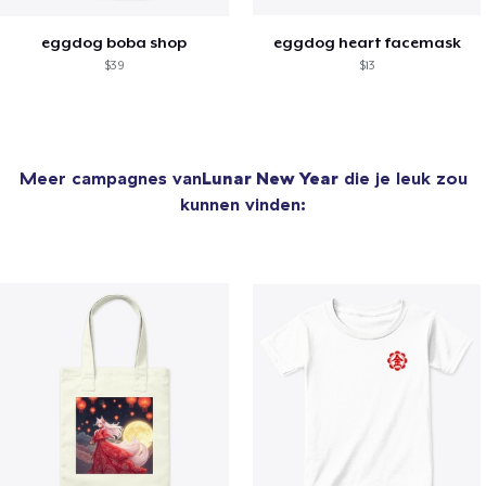
eggdog boba shop
eggdog heart facemask
$39
$13
Meer campagnes van
Lunar New Year
die je leuk zou
kunnen vinden: