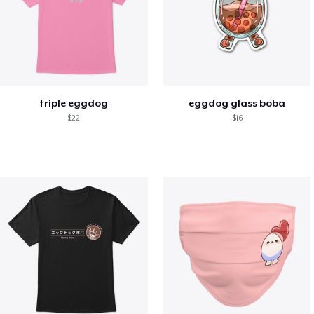
triple eggdog
eggdog glass boba
$22
$16