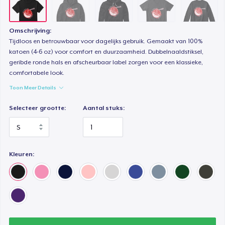
Next Level 3600 | Premium Ring-Spun Cotton T-Shirt
US$ 23,99
Omschrijving:
Tijdloos en betrouwbaar voor dagelijks gebruik. Gemaakt van 100%
katoen (4-6 oz) voor comfort en duurzaamheid. Dubbelnaaldstiksel,
geribde ronde hals en afscheurbaar label zorgen voor een klassieke,
comfortabele look.
Toon Meer Details
Selecteer grootte:
Aantal stuks:
Kleuren: