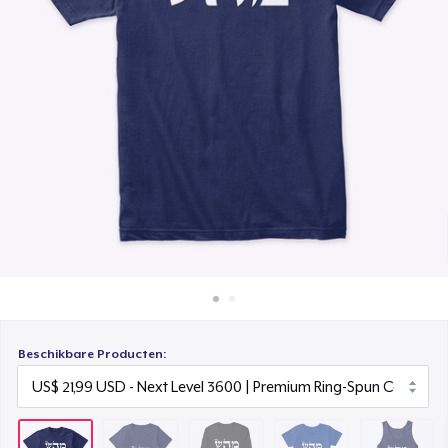
Hoe het werkt
Premium Long Sleeve Tee
Verkoop overal
US$ 26,99
Verkoop alles
Women's Comfort Tee
US$ 20,99
Classic Tank Top
US$ 19,99
Women's Boyfriend Tee
US$ 20,99
Beschikbare Producten: