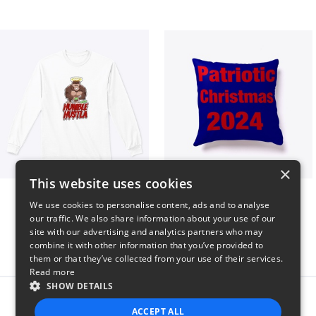
×
This website uses cookies
Long sleeve
Patriotic Christmas
We use cookies to personalise content, ads and to analyse
$31
$29
our traffic. We also share information about your use of our
site with our advertising and analytics partners who may
combine it with other information that you’ve provided to
them or that they’ve collected from your use of their services.
Read more
SHOW DETAILS
Report this product
ACCEPT ALL