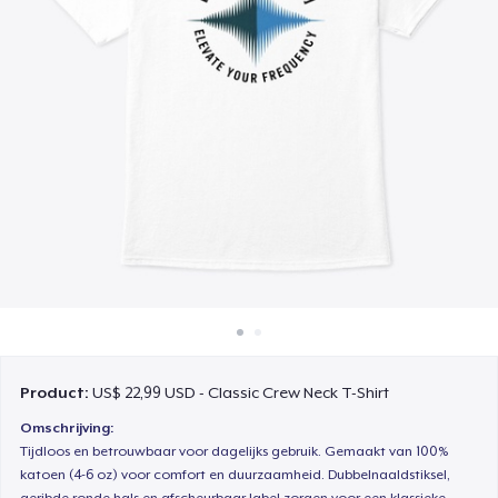
Hoe het werkt
Verkoop overal
Verkoop alles
Product:
US$ 22,99 USD - Classic Crew Neck T-Shirt
Omschrijving:
Tijdloos en betrouwbaar voor dagelijks gebruik. Gemaakt van 100%
katoen (4-6 oz) voor comfort en duurzaamheid. Dubbelnaaldstiksel,
geribde ronde hals en afscheurbaar label zorgen voor een klassieke,