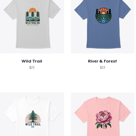
Wild Trail
River & Forest
$23
$23