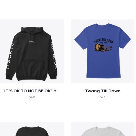
"IT'S OK TO NOT BE OK" Hoodie (BP LOGO)
Twang Till Dawn
$40
$23