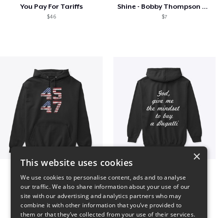
You Pay For Tariffs
Shine - Bobby Thompson Band Merch
$46
$7
×
This website uses cookies
Vintage 45-47 Design
B
We use cookies to personalise content, ads and to analyse
$40
$51
our traffic. We also share information about your use of our
site with our advertising and analytics partners who may
combine it with other information that you’ve provided to
them or that they’ve collected from your use of their services.