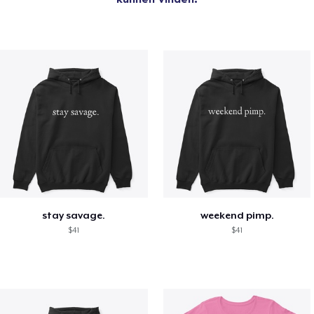
stay savage.
weekend pimp.
$41
$41