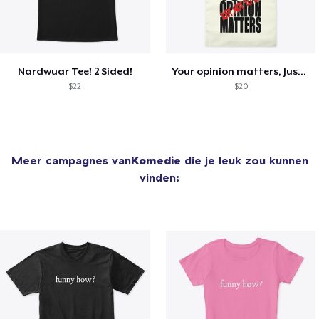
Nardwuar Tee! 2 Sided!
Your opinion matters, Just not to me!
$22
$20
Meer campagnes van
Komedie
die je leuk zou kunnen
vinden: