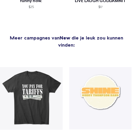
funny how.
LIVE LAUGH GODDAMNIT
$25
$17
Meer campagnes van
New
die je leuk zou kunnen
vinden: