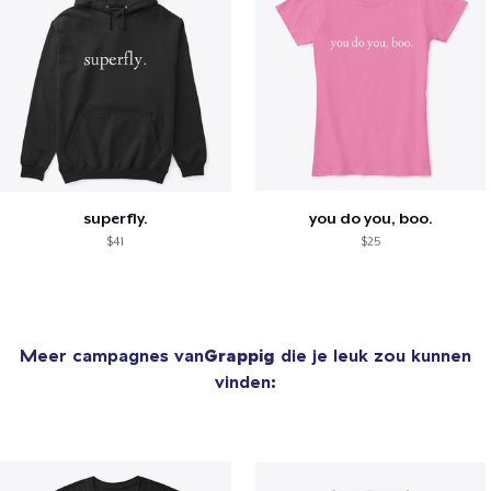
superfly.
you do you, boo.
$41
$25
Meer campagnes van
Grappig
die je leuk zou kunnen
vinden: