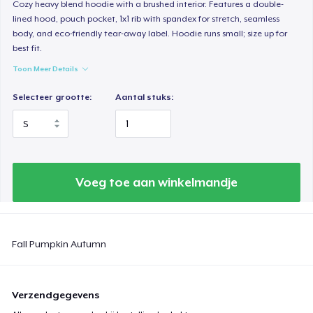
Cozy heavy blend hoodie with a brushed interior. Features a double-
lined hood, pouch pocket, 1x1 rib with spandex for stretch, seamless
Women's Flowy Tank Top
body, and eco-friendly tear-away label. Hoodie runs small; size up for
US$ 28,99
best fit.
Toon Meer Details
Women's Racerback Tank
US$ 21,99
Selecteer grootte:
Aantal stuks:
Essential Tee
US$ 33,99
Voeg toe aan winkelmandje
Tru Transfer Printed Unisex Premium Hoodie
US$ 52,99
Next Level 3600 | Premium Ring-Spun Cotton T-Shirt
Fall Pumpkin Autumn
US$ 24,99
Verzendgegevens