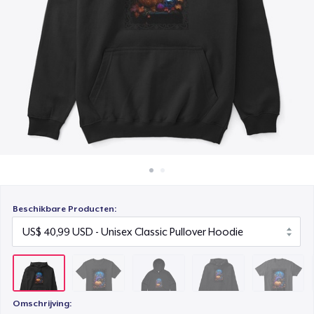
Hoe het werkt
AS Colour Stencil Hoodie
Verkoop overal
US$ 66,99
Verkoop alles
Unisex Premium Pullover Hoodie
US$ 40,99
Comfort Tee
US$ 23,99
Mug
US$ 15,99
Beschikbare Producten:
Women's Crop Hoodie
US$ 46,99
Women's Comfort Tee
US$ 24,99
Omschrijving: