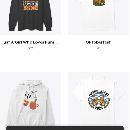
Just A Girl Who Loves Pumpkin Spice
Oktoberfest
$37
$41