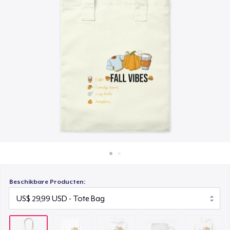
Hoe het werkt
Unisex Premium Pullover Hoodie
Verkoop overal
US$ 40,99
Verkoop alles
Mug
US$ 15,99
Tru Transfer Printed Unisex Premium Hoodie
US$ 61,99
Beschikbare Producten: