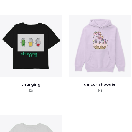
charging
unicorn hoodie
$27
$41