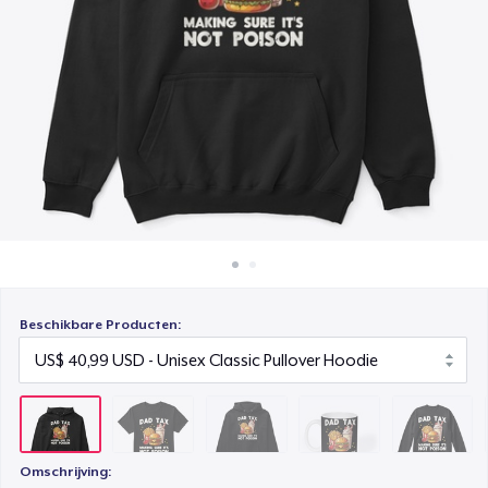
Hoe het werkt
Unisex Premium Pullover Hoodie
Verkoop overal
US$ 40,99
Verkoop alles
Mug
US$ 15,99
Unisex Classic Crewneck Sweatshirt
US$ 32,99
Classic Long Sleeve Tee
US$ 30,99
Beschikbare Producten:
Next Level 3600 | Premium Ring-Spun Cotton T-Shirt
US$ 24,99
Omschrijving: