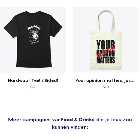
Nardwuar Tee! 2 Sided!
Your opinion matters, Just not to me!
$22
$20
Meer campagnes van
Food & Drinks
die je leuk zou
kunnen vinden: