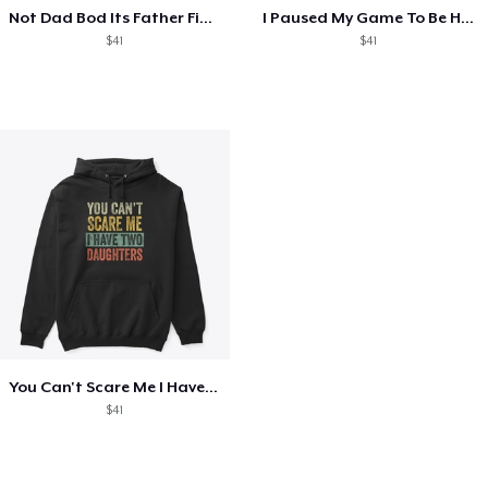
Not Dad Bod Its Father Figure T-Shirt
I Paused My Game To Be Here T-Shirt
$41
$41
You Can't Scare Me I Have Two Daughters
$41