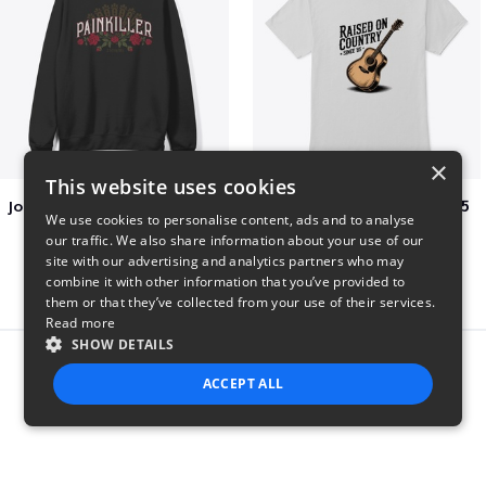
×
This website uses cookies
Jon Dretto "Painkiller" Merch Collection
Raised on Country Since 85
We use cookies to personalise content, ads and to analyse
$39
$23
our traffic. We also share information about your use of our
site with our advertising and analytics partners who may
combine it with other information that you’ve provided to
them or that they’ve collected from your use of their services.
Read more
SHOW DETAILS
Report this product
ACCEPT ALL
STRICTLY NECESSARY
PERFORMANCE