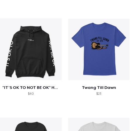
"IT'S OK TO NOT BE OK" Hoodie (BP LOGO)
Twang Till Dawn
$40
$23