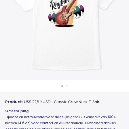
Hoe het werkt
Verkoop overal
Verkoop alles
Product:
US$ 22,99 USD - Classic Crew Neck T-Shirt
Omschrijving:
Tijdloos en betrouwbaar voor dagelijks gebruik. Gemaakt van 100%
katoen (4-6 oz) voor comfort en duurzaamheid. Dubbelnaaldstiksel,
geribde ronde hals en afscheurbaar label zorgen voor een klassieke,