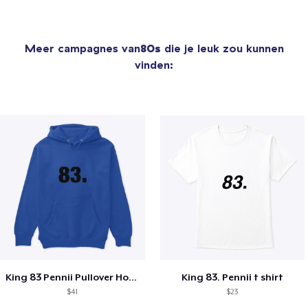
Meer campagnes van
80s
die je leuk zou kunnen
vinden:
King 83 Pennii Pullover Hoodie
King 83. Pennii t shirt
$41
$23