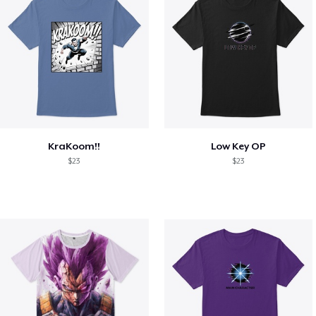
KraKoom!!
Low Key OP
$23
$23