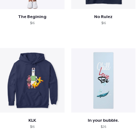
The Begining
No Rulez
$16
$16
KLK
In your bubble.
$16
$26