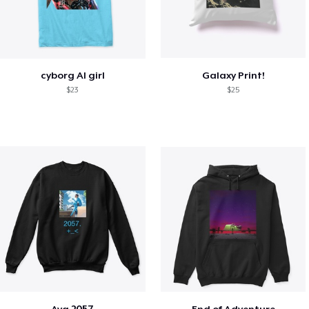
cyborg AI girl
Galaxy Print!
$23
$25
Aya 2057.
End of Adventure