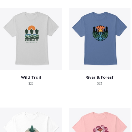
Wild Trail
River & Forest
$23
$23