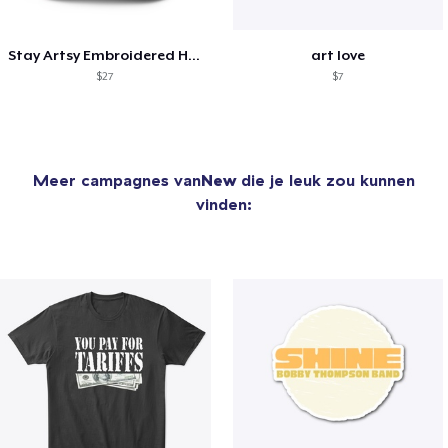
Stay Artsy Embroidered Hat
art love
$27
$7
Meer campagnes van
New
die je leuk zou kunnen
vinden: