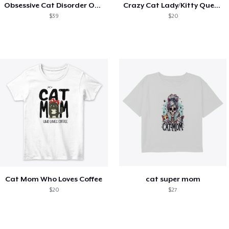
Obsessive Cat Disorder OCD Kittens Lover
Crazy Cat Lady/Kitty Queen
$39
$20
Cat Mom Who Loves Coffee
cat super mom
$20
$27