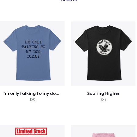
I'm only talking to my dog today
Soaring Higher
$23
$41