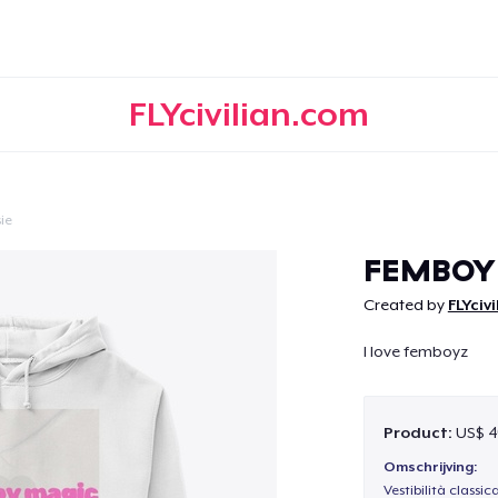
FLYcivilian.com
ie
Doorgaan
FEMBOY
Created by
FLYciv
I love femboyz
Product:
US$ 4
Omschrijving:
Vestibilità classic