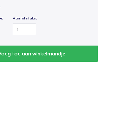
e:
Aantal stuks:
Voeg toe aan winkelmandje