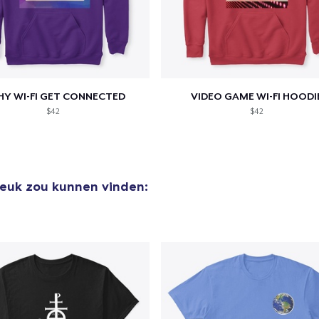
HY WI-FI GET CONNECTED
VIDEO GAME WI-FI HOODI
$42
$42
leuk zou kunnen vinden: