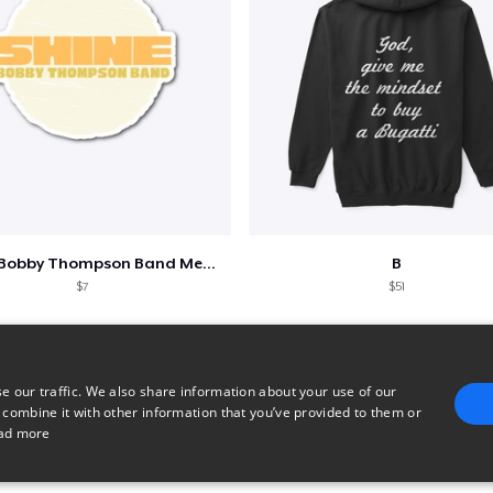
Shine - Bobby Thompson Band Merch
B
$7
$51
e our traffic. We also share information about your use of our
 combine it with other information that you’ve provided to them or
ad more