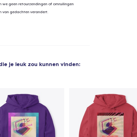
n we geen retourzendingen of omruilingen
on van gedachten verandert.
die je leuk zou kunnen vinden:
aan
winkelwagen toegevoegd
Ga naar 
door naar de Kassa
Doorgaan met wi