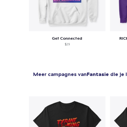
Get Connected
RIC
$29
Meer campagnes van
Fantasie
die je 