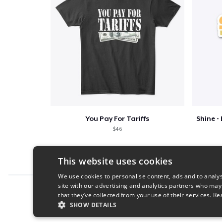
You Pay For Tariffs
$46
This website uses cookies
We use cookies to personalise content, ads and to analys
site with our advertising and analytics partners who may
Report this product
that they’ve collected from your use of their services.
Re
SHOW DETAILS