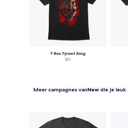
T-Rex Tyrant King
$25
Meer campagnes van
New
die je leuk