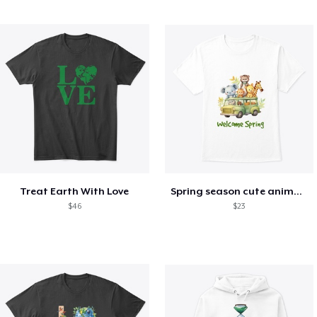
Treat Earth With Love
Spring season cute animal kids tshirt
$46
$23