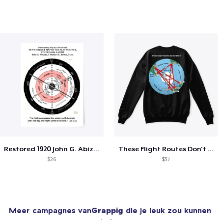
Restored 1920 John G. Abizaid Map
These Flight Routes Don't Exist (Back)
$26
$37
Meer campagnes van
Grappig
die je leuk zou kunnen