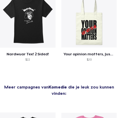
Nardwuar Tee! 2 Sided!
Your opinion matters, Just not to me!
$22
$20
Meer campagnes van
Komedie
die je leuk zou kunnen
vinden: