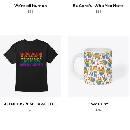
We're all human
Be Careful Who You Hate
$36
$46
SCIENCE IS REAL, BLACK LIVES MATTER
Love Print
$20
$26