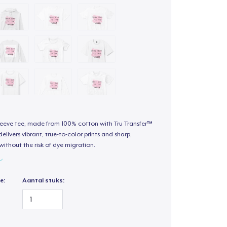
sleeve tee, made from 100% cotton with Tru Transfer™
elivers vibrant, true-to-color prints and sharp,
 without the risk of dye migration.
e:
Aantal stuks: