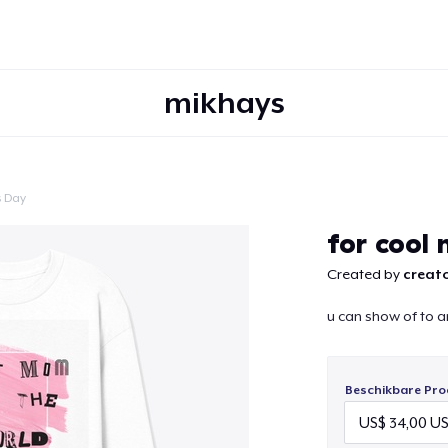
mikhays
s Day
Doorgaan
for cool
Created by
creato
u can show of to a
Beschikbare Pro