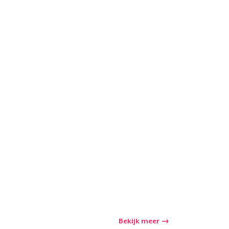
winkelwagen
Aantal
nkelen
Bekijk meer