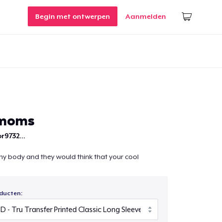
Begin met ontwerpen
Aanmelden
 moms
r9732...
ny body and they would think that your cool
ducten: