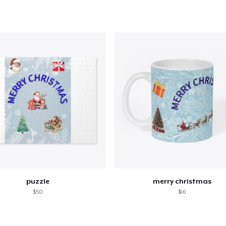
Classic Crew Neck T-Shirt
US$ 22,99
Comfort Tee
US$ 23,99
Mug
US$ 13,00
Unisex Classic Crewneck Sweatshirt
US$ 28,00
Women's Classic Tee
puzzle
merry christmas
US$ 23,99
$50
$16
Heavy Tee
US$ 33,00