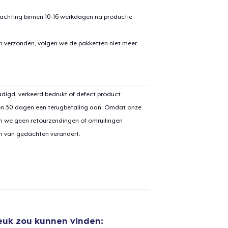
achting binnen 10-16 werkdagen na productie
en verzonden, volgen we de pakketten niet meer
aan
winkelwagen toegevoegd
Ga naar 
digd, verkeerd bedrukt of defect product
en 30 dagen een terugbetaling aan. Omdat onze
n we geen retourzendingen of omruilingen
on van gedachten verandert.
door naar de Kassa
Doorgaan met wi
Tru Transfer Printed Classic Long Sleeve Tee
US$ 34,00
Unisex Classic Pullover Hoodie
leuk zou kunnen vinden:
US$ 32,00