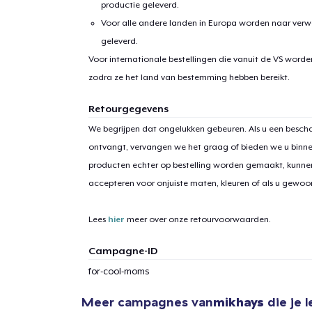
productie geleverd.
Voor alle andere landen in Europa worden naar verw
geleverd.
Voor internationale bestellingen die vanuit de VS word
zodra ze het land van bestemming hebben bereikt.
1
item 
Retourgegevens
We begrijpen dat ongelukken gebeuren. Als u een bescha
ontvangt, vervangen we het graag of bieden we u binn
producten echter op bestelling worden gemaakt, kunne
accepteren voor onjuiste maten, kleuren of als u gewo
Ga 
Lees
hier
meer over onze retourvoorwaarden.
Campagne-ID
for-cool-moms
Meer campagnes van
mikhays
die je 