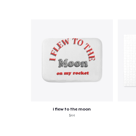
i flew to the moon
$44