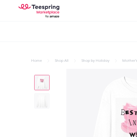
Home
Shop All
Shop by Holiday
Mother'