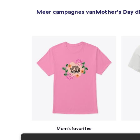
Meer campagnes van
Mother's Day
di
Mom's favorites
$23