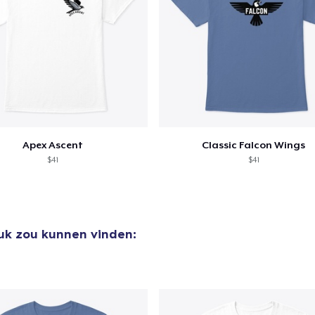
Apex Ascent
Classic Falcon Wings
$41
$41
euk zou kunnen vinden: