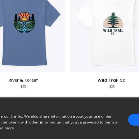
River & Forest
Wild Trail Co.
$23
$23
e our traffic. We also share information about your use of our
 combine it with other information that you’ve provided to them or
ad more