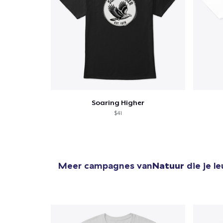
Soaring Higher
$41
Meer campagnes van
Natuur
die je l