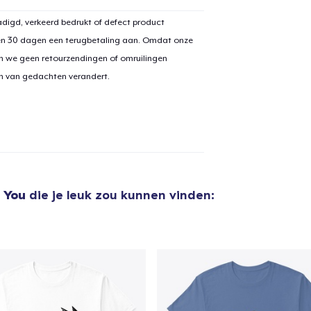
digd, verkeerd bedrukt of defect product
en 30 dagen een terugbetaling aan. Omdat onze
n we geen retourzendingen of omruilingen
aan
winkelwagen toegevoegd
Ga naar 
on van gedachten verandert.
door naar de Kassa
Doorgaan met wi
 You
die je leuk zou kunnen vinden: