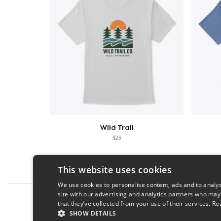
Wild Trail
$23
This website uses cookies
We use cookies to personalise content, ads and to analys
site with our advertising and analytics partners who may
Report this product
that they’ve collected from your use of their services.
Re
SHOW DETAILS