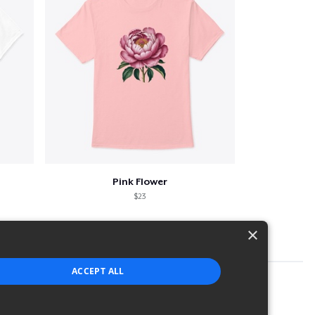
Pink Flower
$23
×
ACCEPT ALL