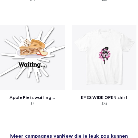
Apple Pie is waiting...
EYES WIDE OPEN shirt
$6
$24
Meer campagnes van
New
die je leuk zou kunnen