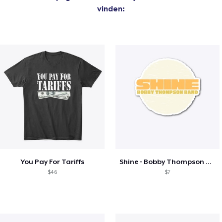
vinden:
You Pay For Tariffs
Shine - Bobby Thompson Band Merch
$46
$7