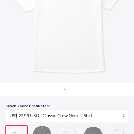
Hoe het werkt
Women's Classic Tee
Verkoop overal
US$ 23,99
Verkoop alles
Comfort Colors 1717 | Classic Heavyweight T-Shirt
US$ 24,99
Tru Transfer Printed Unisex Premium Hoodie
US$ 61,99
Next Level 3600 | Premium Ring-Spun Cotton T-Shirt
US$ 24,99
Beschikbare Producten: