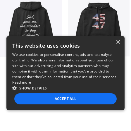
×
This website uses cookies
We use cookies to personalise content, ads and to analyse
our traffic. We also share information about your use of our
B
Vintage 45-47 Design
site with our advertising and analytics partners who may
$51
$40
combine it with other information that you’ve provided to
them or that they’ve collected from your use of their services.
Read more
SHOW DETAILS
ACCEPT ALL
Report this product
STRICTLY NECESSARY
PERFORMANCE
TARGETING
FUNCTIONALITY