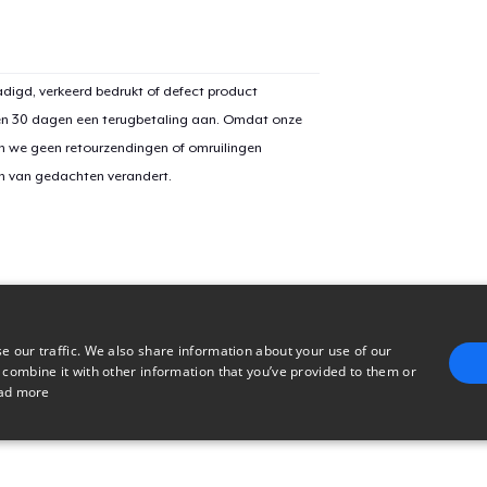
Mug
US$ 16,99
digd, verkeerd bedrukt of defect product
Women's Classic Tee
en 30 dagen een terugbetaling aan. Omdat onze
US$ 24,99
n we geen retourzendingen of omruilingen
on van gedachten verandert.
Classic Long Sleeve Tee
US$ 28,99
e our traffic. We also share information about your use of our
 combine it with other information that you’ve provided to them or
ad more
E
TARGETING
FUNCTIONALITY
UNCLASSIFIED