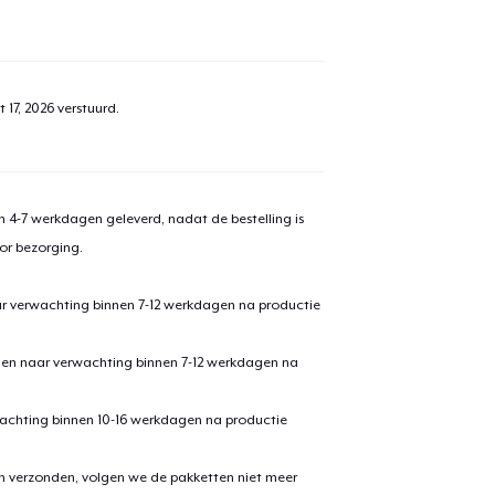
aan
winkelwagen toegevoegd
Ga naar 
 17, 2026
verstuurd.
door naar de Kassa
Doorgaan met wi
 4-7 werkdagen geleverd, nadat de bestelling is
or bezorging.
Next Level 3600 | Premium Ring-Spun Cotton T-Shirt
US$ 27,99
ar verwachting binnen 7-12 werkdagen na productie
Unisex Premium Pullover Hoodie
den naar verwachting binnen 7-12 werkdagen na
US$ 48,99
achting binnen 10-16 werkdagen na productie
Comfort Tee
US$ 26,99
en verzonden, volgen we de pakketten niet meer