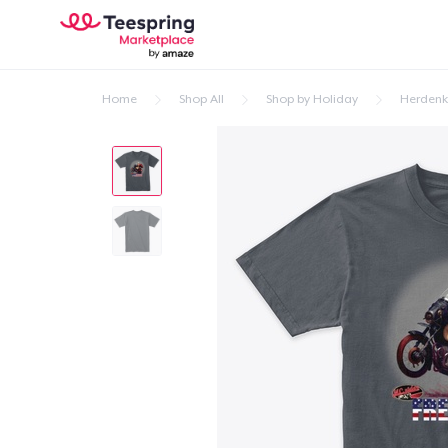
Home
Shop All
Shop by Holiday
Herdenk