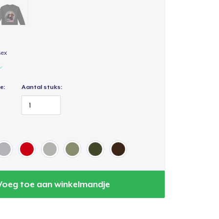
sex
e:
Aantal stuks:
Voeg toe aan winkelmandje