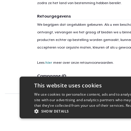
zodra ze het land van bestemming hebben bereikt.
Retourgegevens
We begrijpen dat ongelukken gebeuren. Als u een bescha
ontvangt, vervangen we het graag of bieden we u binn
producten echter op bestelling worden gemaakt, kunne
accepteren voor onjuiste maten, kleuren of als u gewo
Lees
hier
meer over onze retourvoorwaarden.
Campagne-ID
This website uses cookies
freedom-9502
We use cookies to personalise content, ads and to analys
site with our advertising and analytics partners who may
Report this product
that they’ve collected from your use of their services.
Re
SHOW DETAILS
STRICTLY NECESSARY
PERFORMANC