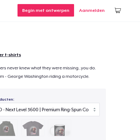
Begin met ontwerpen
Aanmelden
r t-shirts
rs never knew what they were missing...you do.
m - George Washington riding a motorcycle.
ducten: