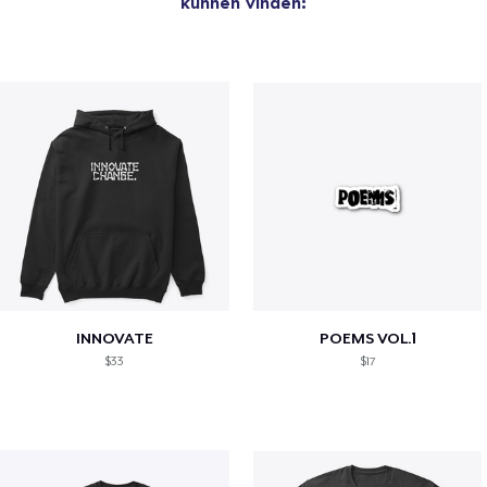
kunnen vinden:
INNOVATE
POEMS VOL.1
$33
$17