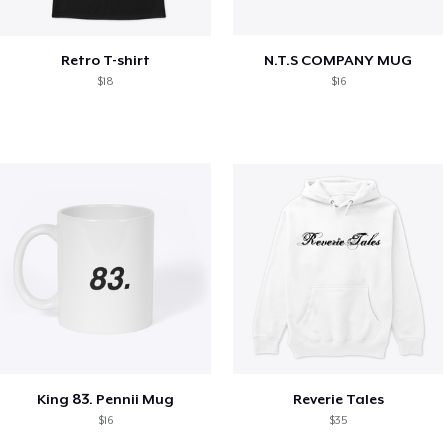
Retro T-shirt
N.T.S COMPANY MUG
$18
$16
King 83. Pennii Mug
Reverie Tales
$16
$35