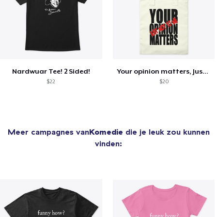
Nardwuar Tee! 2 Sided!
Your opinion matters, Just not to me!
$22
$20
Meer campagnes van
Komedie
die je leuk zou kunnen
vinden: