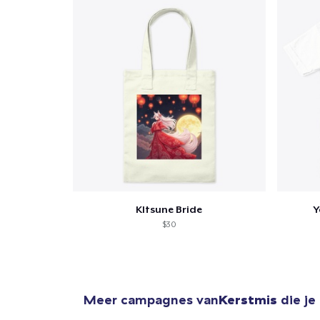
Ga 
KItsune Bride
Y
$30
Meer campagnes van
Kerstmis
die je