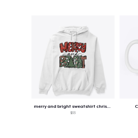
merry and bright sweatshirt christmas
C
$33