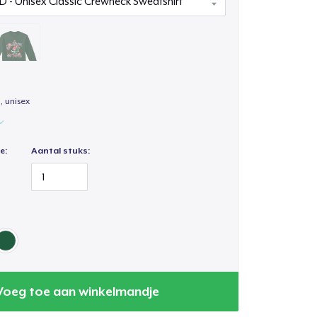
, unisex
e:
Aantal stuks:
Voeg toe aan winkelmandje