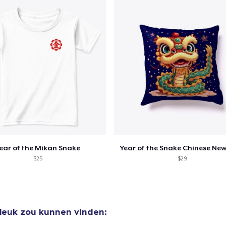
door naar de Kassa
Doorgaan met wi
Unisex Classic Crewneck Sweatshirt
US$ 33,99
Classic Long Sleeve Tee
US$ 25,99
ear of the Mikan Snake
Year of the Snake Chinese New
$25
$29
 leuk zou kunnen vinden: