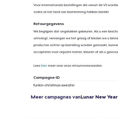
Voor internationale bestellingen die vanuit de VS word
zodra ze het land van bestemming hebben bereikt.
Retourgegevens
We begrijpen dat ongelukken gebeuren. Als u een bescha
ontvangt, vervangen we het graag of bieden we u binn
producten echter op bestelling worden gemaakt, kunne
accepteren voor onjuiste maten, kleuren of als u gewo
Lees
hier
meer over onze retourvoorwaarden.
Campagne-ID
funkin-christmas-sweater
Meer campagnes van
Lunar New Year
1
item 