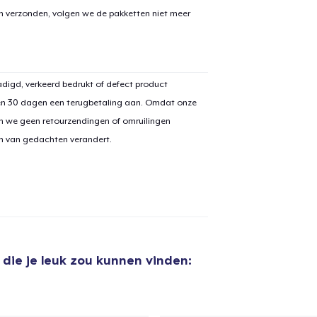
en verzonden, volgen we de pakketten niet meer
digd, verkeerd bedrukt of defect product
en 30 dagen een terugbetaling aan. Omdat onze
n we geen retourzendingen of omruilingen
on van gedachten verandert.
die je leuk zou kunnen vinden:
aan
winkelwagen toegevoegd
Ga naar 