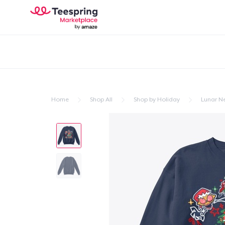
Home
Shop All
Shop by Holiday
Lunar N