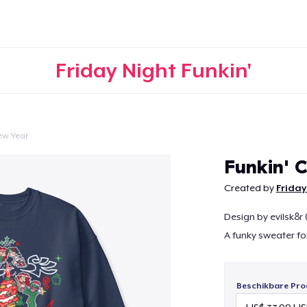
Friday Night Funkin'
ew Year
Doorgaan
Funkin' 
Created by
Friday
Design by evilsk8r 
A funky sweater fo
Beschikbare Pro