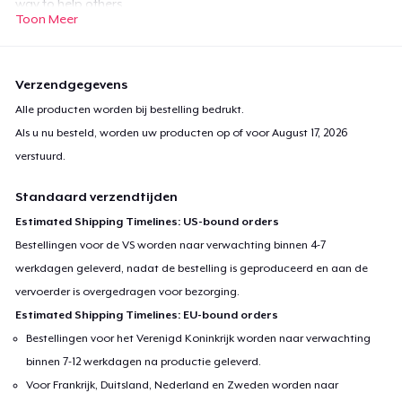
way to help others.
Toon Meer
All proceeds made during this and during charity streams will
be donated to every cancer charity we can donate to. We will
Verzendgegevens
divide up the earnings and donate all of them to as many
Alle producten worden bij bestelling bedrukt.
charities as possible.
Als u nu besteld, worden uw producten op of voor
August 17, 2026
verstuurd.
Thank you for all of your support, if you have any questions feel
Standaard verzendtijden
free to contact me!
Estimated Shipping Timelines: US-bound orders
Bestellingen voor de VS worden naar verwachting binnen 4-7
werkdagen geleverd, nadat de bestelling is geproduceerd en aan de
vervoerder is overgedragen voor bezorging.
Estimated Shipping Timelines: EU-bound orders
Bestellingen voor het Verenigd Koninkrijk worden naar verwachting
binnen 7-12 werkdagen na productie geleverd.
Voor Frankrijk, Duitsland, Nederland en Zweden worden naar