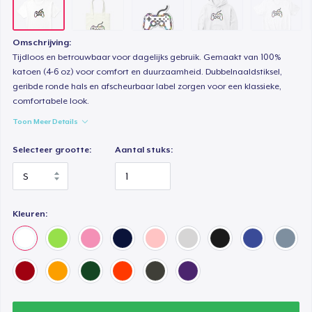
Premium Long Sleeve Tee
US$ 26,99
Omschrijving:
Tijdloos en betrouwbaar voor dagelijks gebruik. Gemaakt van 100%
katoen (4-6 oz) voor comfort en duurzaamheid. Dubbelnaaldstiksel,
Women's Comfort Tee
geribde ronde hals en afscheurbaar label zorgen voor een klassieke,
US$ 21,99
comfortabele look.
Toon Meer Details
Classic Long Sleeve Tee
US$ 25,99
Selecteer grootte:
Aantal stuks:
Kleuren: