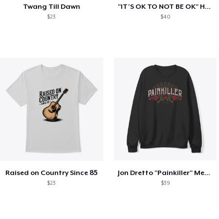
Twang Till Dawn
"IT'S OK TO NOT BE OK" Hoodie (BP LOGO)
$23
$40
Raised on Country Since 85
Jon Dretto "Painkiller" Merch Collection
$23
$39