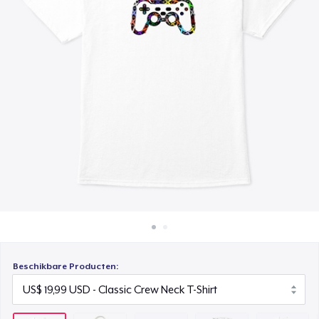
Hoe het werkt
Die Cut Sticker
Verkoop overal
US$ 7,99
Verkoop alles
Unisex Classic Pullover Hoodie
US$ 31,99
Comfort Tee
US$ 21,99
Mug
US$ 14,99
Unisex Classic Crewneck Sweatshirt
US$ 28,99
Beschikbare Producten:
Women's Classic Tee
US$ 19,99