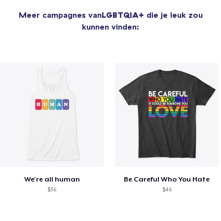
Meer campagnes van
LGBTQIA+
die je leuk zou
kunnen vinden:
We're all human
Be Careful Who You Hate
$36
$46