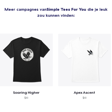
Meer campagnes van
Simple Tees For You
die je leuk
zou kunnen vinden:
Soaring Higher
Apex Ascent
$41
$41