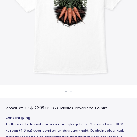
Hoe het werkt
Verkoop overal
Verkoop alles
Product:
US$ 22,99 USD - Classic Crew Neck T-Shirt
Omschrijving:
Tijdloos en betrouwbaar voor dagelijks gebruik. Gemaakt van 100%
katoen (4-6 oz) voor comfort en duurzaamheid. Dubbelnaaldstiksel,
geribde ronde hals en afscheurbaar label zorgen voor een klassieke,