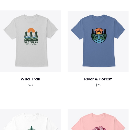
Wild Trail
River & Forest
$23
$23