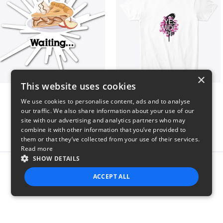
×
This website uses cookies
Apple Pie is waiting...
EYES WIDE OPEN shirt
We use cookies to personalise content, ads and to analyse
$6
$24
our traffic. We also share information about your use of our
site with our advertising and analytics partners who may
combine it with other information that you’ve provided to
them or that they’ve collected from your use of their services.
Read more
SHOW DETAILS
Report this product
ACCEPT ALL
STRICTLY NECESSARY
PERFORMANCE