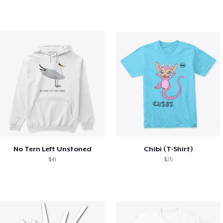
No Tern Left Unstoned
Chibi (T-Shirt)
$41
$25