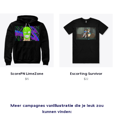
ScorePN LimeZone
Escorting Survivor
$15
$22
Meer campagnes van
Illustratie
die je leuk zou
kunnen vinden: