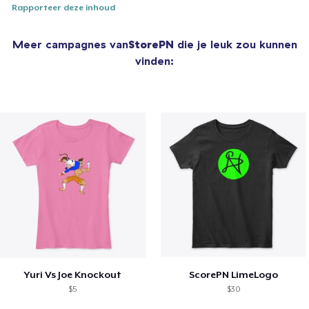
Rapporteer deze inhoud
Meer campagnes van
StorePN
die je leuk zou kunnen
vinden:
Yuri Vs Joe Knockout
ScorePN LimeLogo
$5
$30