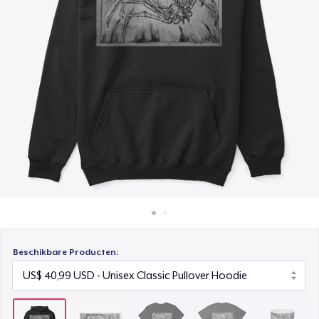
Hoe het werkt
Classic Crew Neck T-Shirt
Verkoop overal
US$ 22,99
Verkoop alles
Comfort Tee
US$ 23,99
Mug
US$ 15,99
Women's Classic Tee
US$ 23,99
Classic Long Sleeve Tee
US$ 30,99
Beschikbare Producten:
Next Level 3600 | Premium Ring-Spun Cotton T-Shirt
US$ 24,99