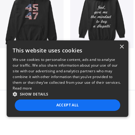
×
This website uses cookies
Vintage 45-47 Design
B
We use cookies to personalise content, ads and to analyse
$40
$51
our traffic. We also share information about your use of our
site with our advertising and analytics partners who may
combine it with other information that you’ve provided to
them or that they’ve collected from your use of their services.
Read more
SHOW DETAILS
Report this product
ACCEPT ALL
STRICTLY NECESSARY
PERFORMANCE
TARGETING
FUNCTIONALITY