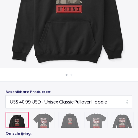
Hoe het werkt
Unisex Premium Pullover Hoodie
Verkoop overal
US$ 40,99
Verkoop alles
Comfort Tee
US$ 23,99
Unisex Classic Crewneck Sweatshirt
US$ 32,99
Women's Classic Tee
US$ 23,99
Beschikbare Producten:
Heavy Tee
US$ 44,99
Comfort Colors 1717 | Classic Heavyweight T-Shirt
US$ 24,99
Omschrijving: