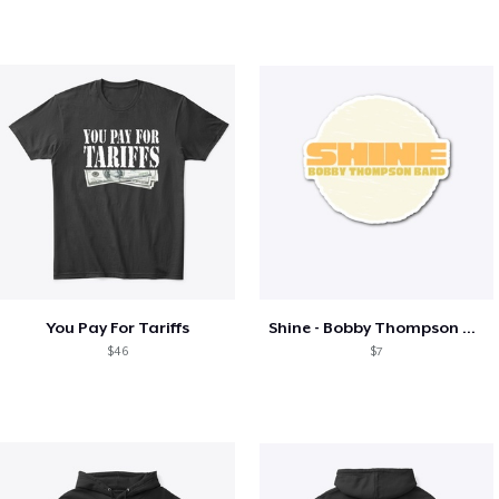
You Pay For Tariffs
Shine - Bobby Thompson Band Merch
$46
$7