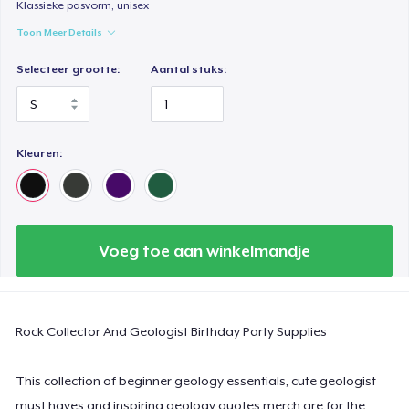
Klassieke pasvorm, unisex
Classic Long Sleeve Tee
Toon Meer Details
US$ 30,99
Selecteer grootte:
Aantal stuks:
Next Level 3600 | Premium Ring-Spun Cotton T-Shirt
US$ 24,99
Kleuren:
Voeg toe aan winkelmandje
Rock Collector And Geologist Birthday Party Supplies
This collection of beginner geology essentials, cute geologist
must haves and inspiring geology quotes merch are for the