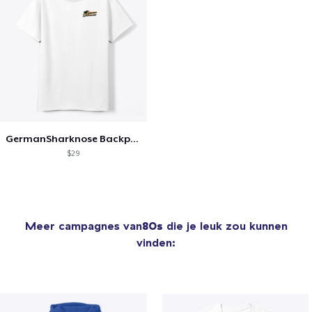
GermanSharknose Backprint+Chestlogo
$29
Meer campagnes van
80s
die je leuk zou kunnen
vinden: