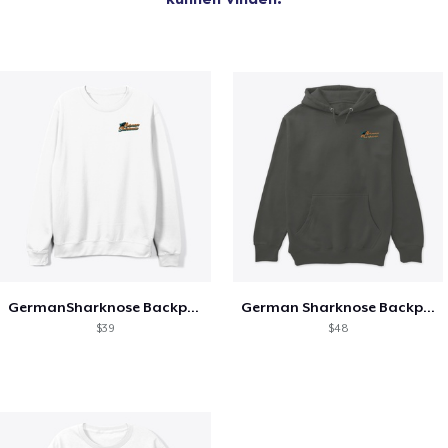
GermanSharknose Backprint+Chestlogo
German Sharknose Backprint+Logo
$39
$48