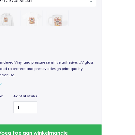
endered Vinyl and pressure sensitive adhesive. UV gloss
ded to protect and preserve design print quality.
door use.
e:
Aantal stuks:
Voeg toe aan winkelmandje