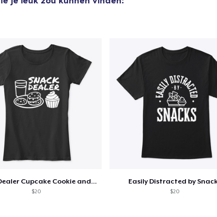
ie je leuk zou kunnen vinden:
US$ 23,99
Snack Dealer Cupcake Cookie and Milk
Easily Distracted by Snac
$20
$20