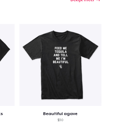
ks
Beautiful agave
$30