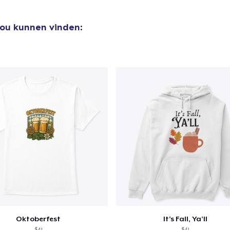
zou kunnen vinden:
Oktoberfest
It’s Fall, Ya’ll
$41
$41