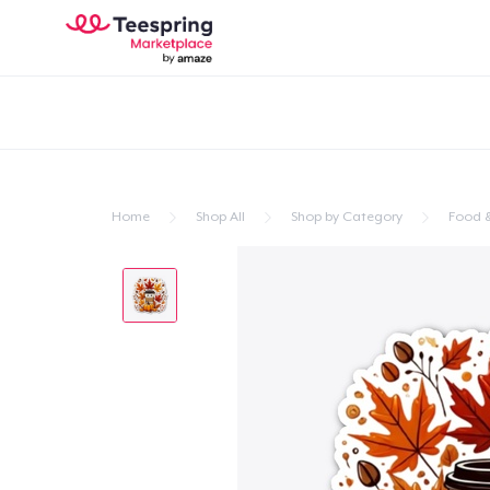
Home
Shop All
Shop by Category
Food &