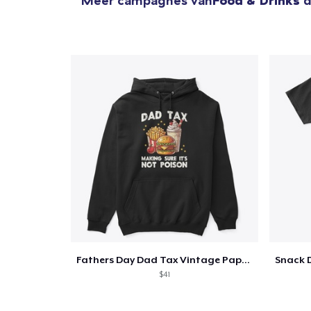
Meer campagnes van
Food & Drinks
d
Fathers Day Dad Tax Vintage Papa T-Shirt
$41