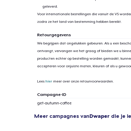
geleverd.
Voor internationale bestellingen die vanuit de VS word
zodra ze het land van bestemming hebben bereikt.
Retourgegevens
We begrijpen dat ongelukken gebeuren. Als u een bescha
ontvangt, vervangen we het graag of bieden we u binn
producten echter op bestelling worden gemaakt, kunne
accepteren voor onjuiste maten, kleuren of als u gewo
Lees
hier
meer over onze retourvoorwaarden.
Campagne-ID
get-autumn-coffee
Meer campagnes van
Dwaper
die je l
1
item 