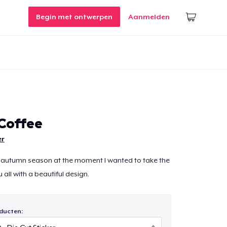
Begin met ontwerpen
Aanmelden
Coffee
r
e autumn season at the moment I wanted to take the
 all with a beautiful design.
ducten: