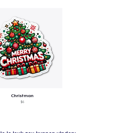
door naar de Kassa
Doorgaan met wi
Die Cut Sticker
US$ 6,99
Unisex Classic Pullover Hoodie
US$ 40,99
Comfort Tee
US$ 16,99
Christman
$6
Mug
US$ 11,99
Women's Classic Tee