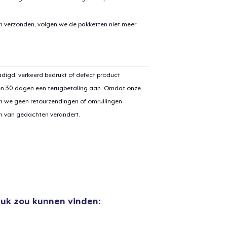
en verzonden, volgen we de pakketten niet meer
digd, verkeerd bedrukt of defect product
en 30 dagen een terugbetaling aan. Omdat onze
n we geen retourzendingen of omruilingen
on van gedachten verandert.
euk zou kunnen vinden:
aan
winkelwagen toegevoegd
Ga naar 