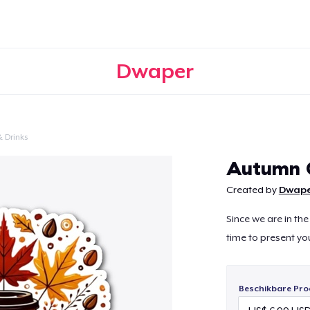
Dwaper
 Drinks
Doorgaan
Autumn 
Created by
Dwape
Since we are in th
time to present you
Beschikbare Pro