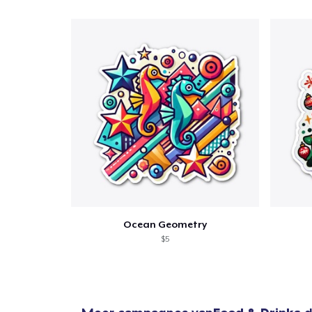
Ga 
Ocean Geometry
$5