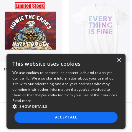
×
This website uses cookies
Happy Mouth Children's Book
EVERY THING IS FINE
We use cookies to personalise content, ads and to analyse
$15
$22
our traffic. We also share information about your use of our
site with our advertising and analytics partners who may
combine it with other information that you’ve provided to
them or that they’ve collected from your use of their services.
Read more
SHOW DETAILS
Report this product
ACCEPT ALL
STRICTLY NECESSARY
PERFORMANCE