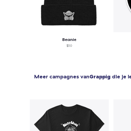
Beanie
$30
Meer campagnes van
Grappig
die je 