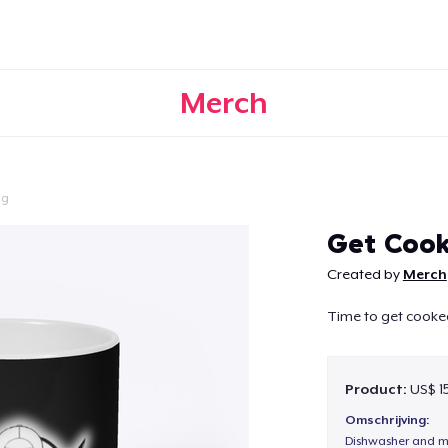
Merch
ig
Doorgaan
Get Coo
Created by
Merch
Time to get cooke
Product:
US$ 1
Omschrijving:
Dishwasher and m