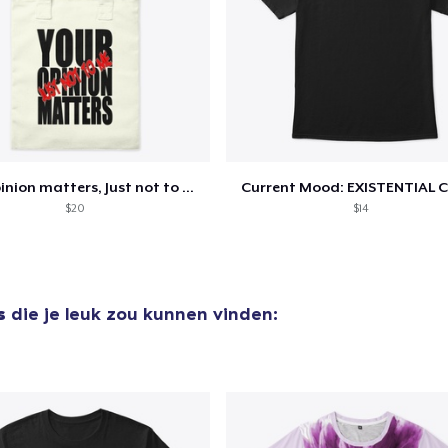
aan
winkelwagen toegevoegd
Ga naar 
Your opinion matters, Just not to me!
Current Mood: EXISTENTIAL C
door naar de Kassa
Doorgaan met wi
$20
$14
s
die je leuk zou kunnen vinden: