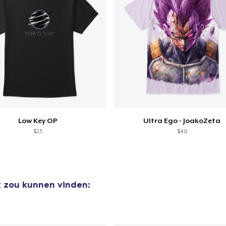
Low Key OP
Ultra Ego - JoakoZeta
$23
$40
k zou kunnen vinden: