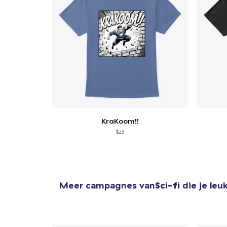
KraKoom!!
$23
Meer campagnes van
Sci-fi
die je leu