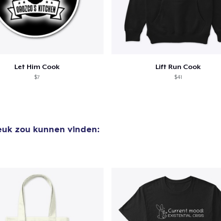
Let Him Cook
Lift Run Cook
$7
$41
leuk zou kunnen vinden: