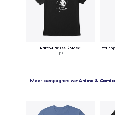
1
item 
Nardwuar Tee! 2 Sided!
Ga 
$22
Meer campagnes van
Anime & Comic