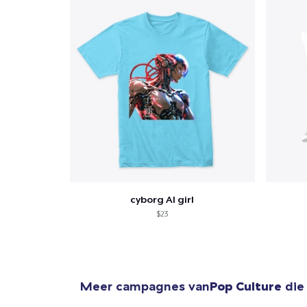
cyborg AI girl
$23
Meer campagnes van
Pop Culture
die 