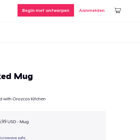
Begin met ontwerpen
Aanmelden
ked Mug
d with Orozcos Kitchen
5,99 USD - Mug
icrowave safe.